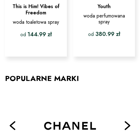
This is Him! Vibes of
Youth
Freedom
woda perfumowana
spray
woda toaletowa spray
380.99
zł
144.99
zł
od
od
Ten
Ten
produkt
produkt
ma
ma
wiele
wiele
wariantów.
wariantów.
Opcje
Opcje
POPULARNE MARKI
można
można
wybrać
wybrać
na
na
stronie
stronie
produktu
produktu