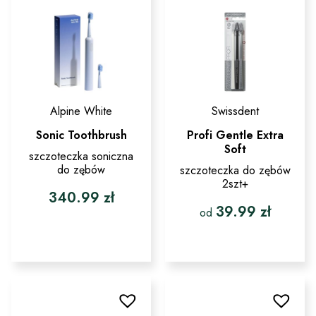
Alpine White
Swissdent
Sonic Toothbrush
Profi Gentle Extra
Soft
szczoteczka soniczna
do zębów
szczoteczka do zębów
2szt+
340.99
zł
39.99
zł
od
Ten
produkt
ma
wiele
wariantów.
Opcje
można