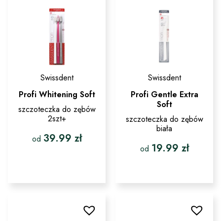
wybrać
na
stronie
produktu
Swissdent
Swissdent
Profi Whitening Soft
Profi Gentle Extra
Soft
szczoteczka do zębów
2szt+
szczoteczka do zębów
biała
39.99
zł
od
19.99
zł
od
Ten
produkt
Ten
ma
produkt
wiele
ma
wariantów.
wiele
Opcje
wariantów.
można
Opcje
wybrać
można