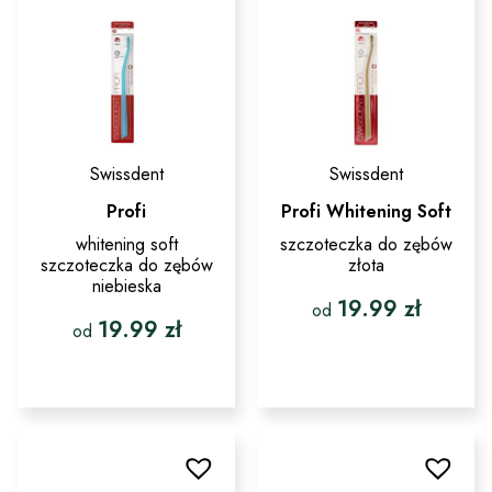
na
wybrać
stronie
na
produktu
stronie
produktu
Swissdent
Swissdent
Profi
Profi Whitening Soft
whitening soft
szczoteczka do zębów
szczoteczka do zębów
złota
niebieska
19.99
zł
od
19.99
zł
od
Ten
produkt
Ten
ma
produkt
wiele
ma
wariantów.
wiele
Opcje
wariantów.
można
Opcje
wybrać
można