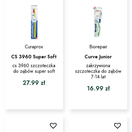
na
wybrać
stronie
na
produktu
stronie
produktu
Curaprox
Biorepair
CS 3960 Super Soft
Curve Junior
cs 3960 szczoteczka
zakrzywiona
do zębów super soft
szczoteczka do zębów
7-14 lat
27.99
zł
16.99
zł