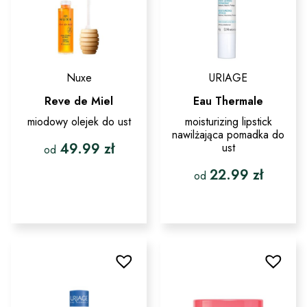
produktu
stronie
produktu
Nuxe
URIAGE
Reve de Miel
Eau Thermale
miodowy olejek do ust
moisturizing lipstick
nawilżająca pomadka do
49.99
zł
ust
od
22.99
zł
Ten
od
produkt
ma
Ten
wiele
produkt
wariantów.
ma
Opcje
wiele
można
wariantów.
wybrać
Opcje
na
można
stronie
wybrać
produktu
na