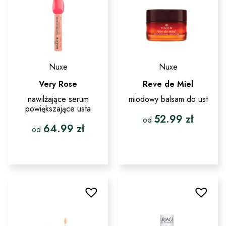
na
na
stronie
stronie
produktu
produktu
Nuxe
Nuxe
Very Rose
Reve de Miel
nawilżające serum
miodowy balsam do ust
powiększające usta
52.99
zł
od
64.99
zł
od
Ten
produkt
Ten
ma
produkt
wiele
ma
wariantów.
wiele
Opcje
wariantów.
można
Opcje
wybrać
można
na
wybrać
stronie
na