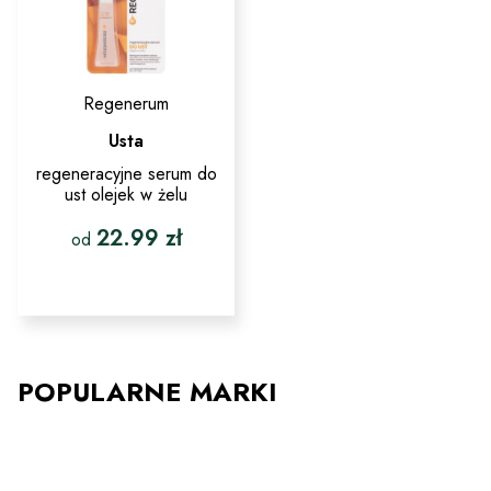
produktu
Regenerum
Usta
regeneracyjne serum do
ust olejek w żelu
22.99
zł
od
Ten
produkt
ma
wiele
wariantów.
Opcje
POPULARNE MARKI
można
wybrać
na
stronie
produktu