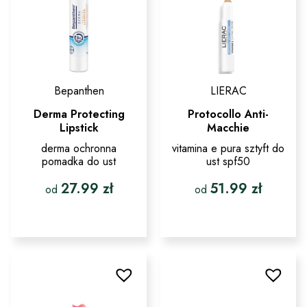
Bepanthen
LIERAC
Derma Protecting
Protocollo Anti-
Lipstick
Macchie
derma ochronna
vitamina e pura sztyft do
pomadka do ust
ust spf50
27.99
zł
51.99
zł
od
od
Ten
Ten
produkt
produkt
ma
ma
wiele
wiele
wariantów.
wariantów.
Opcje
Opcje
można
można
wybrać
wybrać