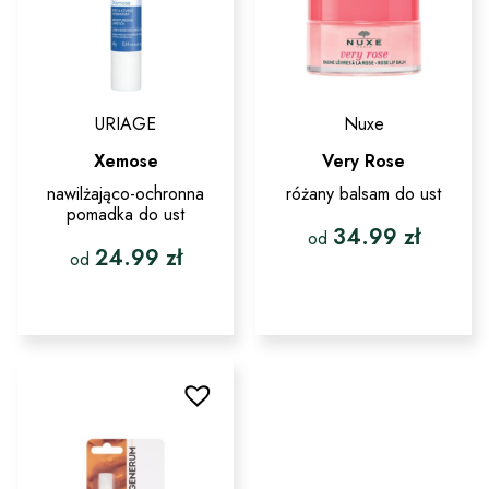
stronie
produktu
URIAGE
Nuxe
Xemose
Very Rose
nawilżająco-ochronna
różany balsam do ust
pomadka do ust
34.99
zł
od
24.99
zł
od
Ten
produkt
Ten
ma
produkt
wiele
ma
wariantów.
wiele
Opcje
wariantów.
można
Opcje
wybrać
można
na
wybrać
stronie
na
produktu
stronie