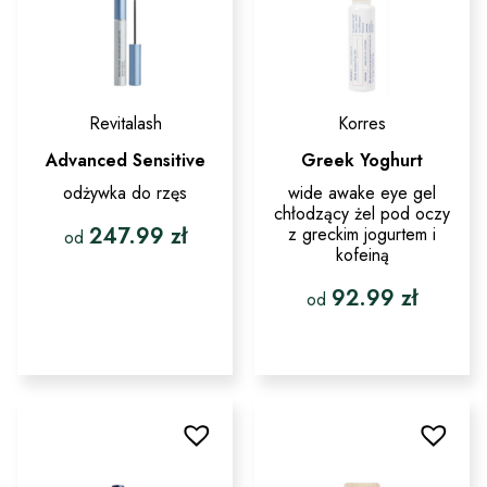
stronie
produktu
Revitalash
Korres
Advanced Sensitive
Greek Yoghurt
odżywka do rzęs
wide awake eye gel
chłodzący żel pod oczy
247.99
zł
z greckim jogurtem i
od
kofeiną
Ten
92.99
zł
produkt
od
ma
wiele
Ten
wariantów.
produkt
Opcje
ma
można
wiele
wybrać
wariantów.
na
Opcje
stronie
można
produktu
wybrać