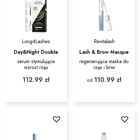
na
na
stronie
stronie
produktu
produktu
Long4Lashes
Revitalash
Day&Night Double
Lash & Brow Masque
serum stymulujące
regenerująca maska do
wzrost rzęs
rzęs i brwi
112.99
zł
110.99
zł
od
Ten
produkt
ma
wiele
wariantów.
Opcje
można
wybrać
na