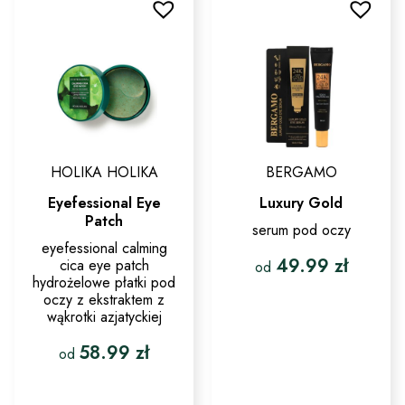
Opcje
Opcje
można
można
wybrać
wybrać
na
na
stronie
stronie
produktu
produktu
HOLIKA HOLIKA
BERGAMO
Eyefessional Eye
Luxury Gold
Patch
serum pod oczy
eyefessional calming
49.99
zł
cica eye patch
od
hydrożelowe płatki pod
oczy z ekstraktem z
Ten
wąkrotki azjatyckiej
produkt
ma
wiele
58.99
zł
od
wariantów.
Opcje
Ten
można
produkt