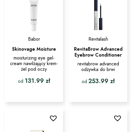
Babor
Revitalash
Skinovage Moisture
RevitaBrow Advanced
Eyebrow Conditioner
moisturizing eye gel-
cream nawilżający krem-
revitabrow advanced
żel pod oczy
odżywka do brwi
131.99
zł
253.99
zł
od
od
Ten
Ten
produkt
produkt
ma
ma
wiele
wiele
wariantów.
wariantów.
Opcje
Opcje
można
można
wybrać
wybrać