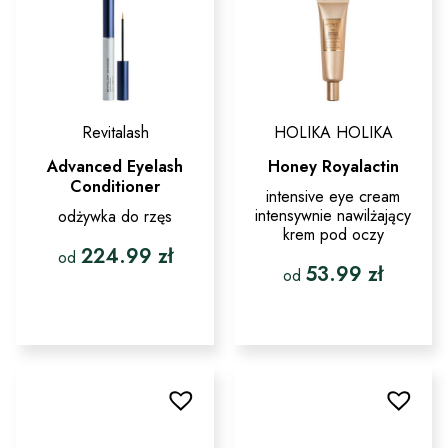
na
stronie
produktu
Revitalash
HOLIKA HOLIKA
Advanced Eyelash
Honey Royalactin
Conditioner
intensive eye cream
intensywnie nawilżający
odżywka do rzęs
krem pod oczy
224.99
zł
od
53.99
zł
od
Ten
produkt
Ten
ma
produkt
wiele
ma
wariantów.
wiele
Opcje
wariantów.
można
Opcje
wybrać
można
na
wybrać