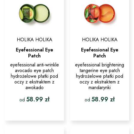
stronie
na
produktu
stronie
produktu
HOLIKA HOLIKA
HOLIKA HOLIKA
Eyefessional Eye
Eyefessional Eye
Patch
Patch
eyefessional anti-wrinkle
eyefessional brightening
avocado eye patch
tangerine eye patch
hydrożelowe płatki pod
hydrożelowe płatki pod
oczy z ekstraktem z
oczy z ekstraktem z
awokado
mandarynki
58.99
zł
58.99
zł
od
od
Ten
Ten
produkt
produkt
ma
ma
wiele
wiele
wariantów.
wariantów.