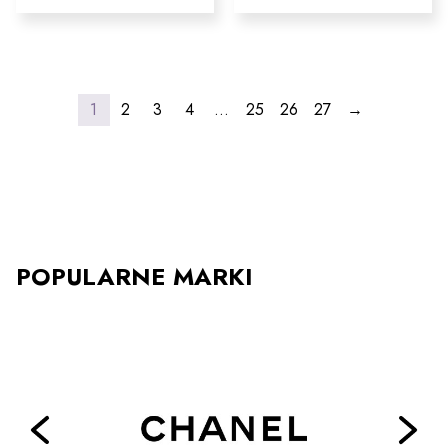
wybrać
ma
na
wiele
stronie
wariantów.
produktu
Opcje
można
wybrać
1
2
3
4
…
25
26
27
→
na
stronie
produktu
POPULARNE MARKI