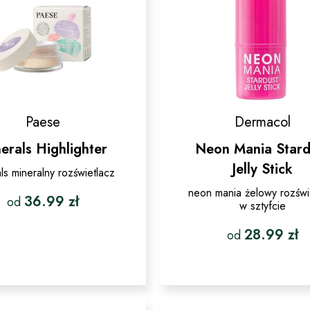
na
produktu
stronie
produktu
Paese
Dermacol
erals Highlighter
Neon Mania Stard
Jelly Stick
ls mineralny rozświetlacz
neon mania żelowy rozświ
36.99
zł
od
w sztyfcie
Ten
28.99
zł
od
produkt
ma
Ten
wiele
produkt
wariantów.
ma
Opcje
wiele