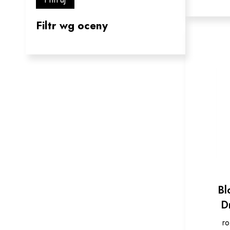
Filtr wg oceny
Bl
D
ro