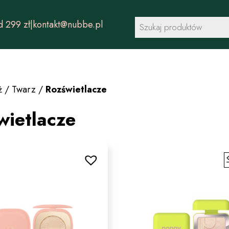
Wyszukiwarka
 299 zł
|
kontakt@nubbe.pl
produktów
ż
/
Twarz
/
Rozświetlacze
wietlacze