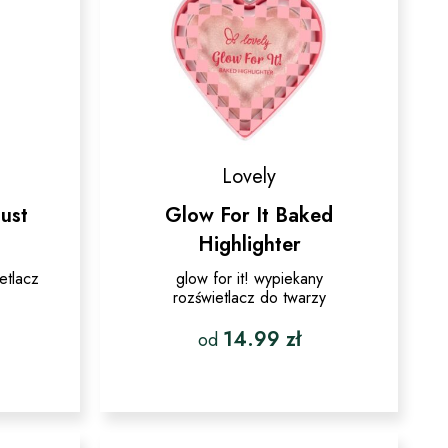
produktu
Lovely
ust
Glow For It Baked
Highlighter
etlacz
glow for it! wypiekany
rozświetlacz do twarzy
14.99
zł
od
Ten
produkt
ma
wiele