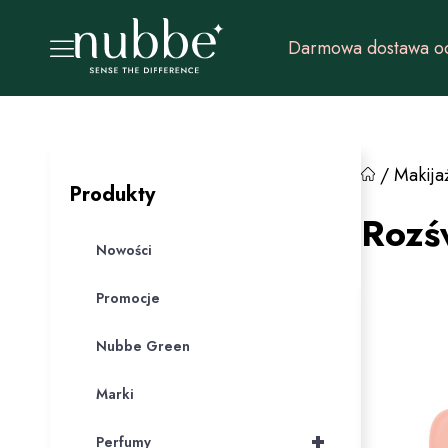
Darmowa dostawa od
/
Makija
Produkty
Rozś
Nowości
Promocje
Nubbe Green
Marki
+
Perfumy