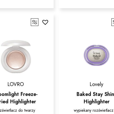
produkt
ma
ma
wiele
wiele
wariantó
wariantów.
Opcje
Opcje
można
można
wybrać
wybrać
na
na
stronie
stronie
produktu
produktu
LOVRO
Lovely
oomlight Freeze-
Baked Stay Shi
ried Highlighter
Highlighter
zświetlacz do twarzy
wypiekany rozświetlacz