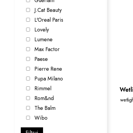
Guerlain
J.Cat Beauty
L'Oreal Paris
Lovely
Lumene
Max Factor
Paese
Pierre Rene
Pupa Milano
Rimmel
Wetl
Rom&nd
wetlig
The Balm
Wibo
Filtruj