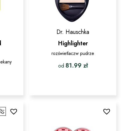
Dr. Hauschka
d
Highlighter
rozświetlaczw pudrze
iekany
81.99
zł
od
Ten
produkt
ma
wiele
wariantów.
Opcje
w.
można
wybrać
na
stronie