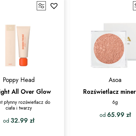
można
wariantó
wybrać
Opcje
na
można
stronie
wybrać
produktu
na
stronie
produktu
Poppy Head
Asoa
ight All Over Glow
Rozświetlacz miner
ht płynny rozświetlacz do
6g
ciała i twarzy
65.99
zł
od
32.99
zł
od
Ten
Ten
produkt