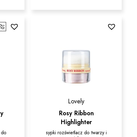
Ten
produkt
ma
w.
wiele
wariantów.
Opcje
można
wybrać
na
stronie
produktu
Lovely
ny
Rosy Ribbon
Highlighter
 do
sypki rozświetlacz do twarzy i