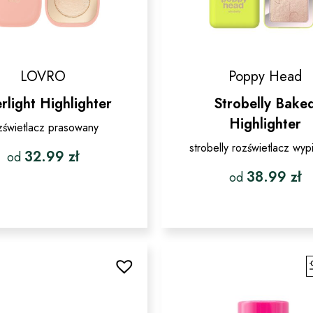
LOVRO
Poppy Head
rlight Highlighter
Strobelly Bake
Highlighter
zświetlacz prasowany
strobelly rozświetlacz wyp
32.99
zł
od
38.99
zł
od
Ten
produkt
Ten
ma
produkt
wiele
ma
wariantów.
wiele
Opcje
wariantó
można
Opcje
wybrać
można
na
wybrać
stronie