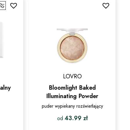
w.
wariantów.
Opcje
można
wybrać
na
stronie
produktu
LOVRO
alny
Bloomlight Baked
Illuminating Powder
puder wypiekany rozświetlający
43.99
zł
od