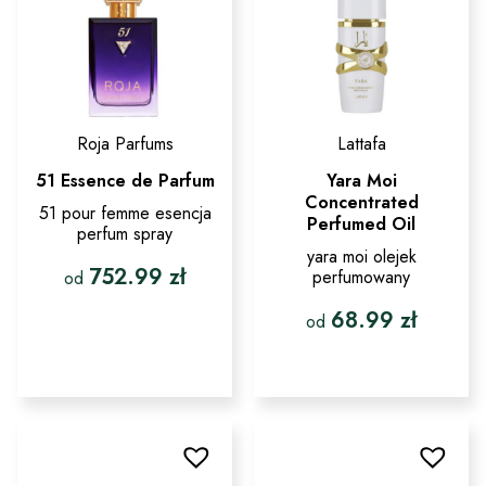
Roja Parfums
Lattafa
51 Essence de Parfum
Yara Moi
Concentrated
51 pour femme esencja
Perfumed Oil
perfum spray
yara moi olejek
752.99
zł
perfumowany
od
68.99
zł
Ten
od
produkt
ma
Ten
wiele
produkt
wariantów.
ma
Opcje
wiele
można
wariantów.
wybrać
Opcje
na
można