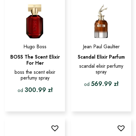
stronie
wybrać
produktu
na
stronie
produktu
Hugo Boss
Jean Paul Gaultier
BOSS The Scent Elixir
Scandal Elixir Parfum
For Her
scandal elixir perfumy
spray
boss the scent elixir
perfumy spray
569.99
zł
od
300.99
zł
od
Ten
produkt
Ten
ma
produkt
wiele
ma
wariantów.
wiele
Opcje
wariantów.
można
Opcje
wybrać
można