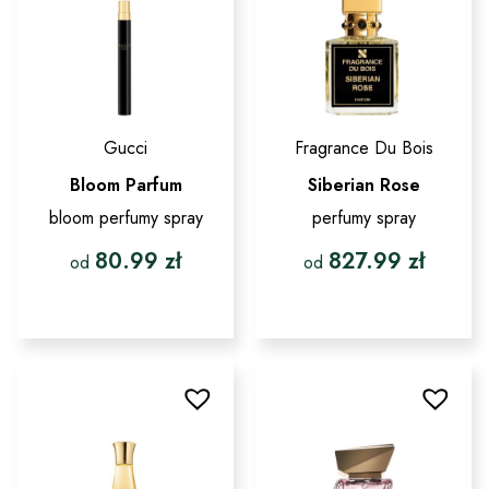
stronie
na
produktu
stronie
produktu
Gucci
Fragrance Du Bois
Bloom Parfum
Siberian Rose
bloom perfumy spray
perfumy spray
80.99
zł
827.99
zł
od
od
Ten
Ten
produkt
produkt
ma
ma
wiele
wiele
wariantów.
wariantów.
Opcje
Opcje
można
można
wybrać
wybrać
na
na
stronie
stronie