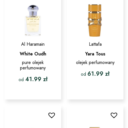
na
wybrać
stronie
na
produktu
stronie
produktu
Al Haramain
Lattafa
White Oudh
Yara Tous
pure olejek
olejek perfumowany
perfumowany
61.99
zł
od
41.99
zł
od
Ten
produkt
Ten
ma
produkt
wiele
ma
wariantów.
wiele
Opcje
wariantów.
można
Opcje
wybrać
można
na
wybrać