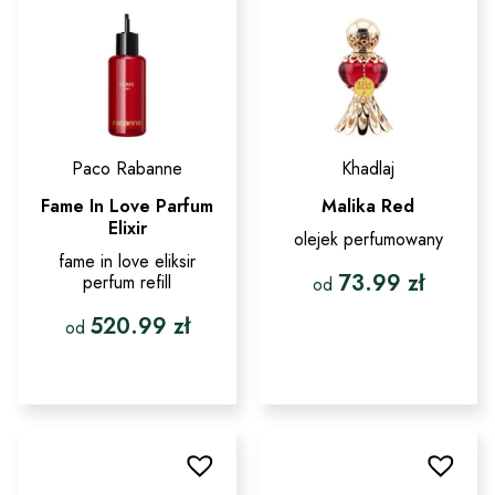
stronie
wybrać
produktu
na
stronie
produktu
Paco Rabanne
Khadlaj
Fame In Love Parfum
Malika Red
Elixir
olejek perfumowany
fame in love eliksir
73.99
zł
perfum refill
od
520.99
zł
Ten
od
produkt
ma
Ten
wiele
produkt
wariantów.
ma
Opcje
wiele
można
wariantów.
wybrać
Opcje
na
można