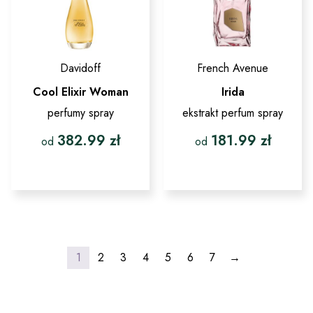
produktu
produktu
Davidoff
French Avenue
Cool Elixir Woman
Irida
perfumy spray
ekstrakt perfum spray
382.99
zł
181.99
zł
od
od
Ten
Ten
produkt
produkt
ma
ma
wiele
wiele
wariantów.
wariantów.
Opcje
Opcje
można
można
wybrać
wybrać
1
2
3
4
5
6
7
→
na
na
stronie
stronie
produktu
produktu