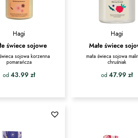
Hagi
Hagi
łe świece sojowe
Małe świece soj
świeca sojowa korzenna
mała świeca sojowa mal
pomarańcza
chruśniak
43.99
zł
47.99
zł
od
od
Ten
Ten
produkt
produkt
ma
ma
wiele
wiele
wariantów.
wariantó
Opcje
Opcje
można
można
wybrać
wybrać
na
na