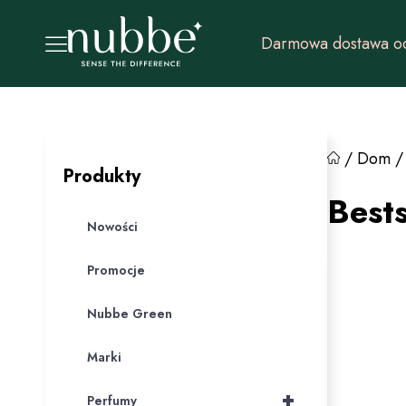
Darmowa dostawa od
/
Dom
Produkty
Best
Nowości
Promocje
Nubbe Green
Marki
+
Perfumy