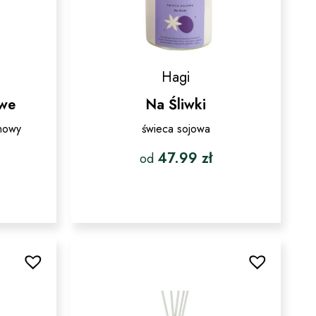
Hagi
owe
Na Śliwki
inowy
świeca sojowa
47.99
zł
od
Ten
produkt
ma
wiele
wariantów.
w.
Opcje
można
wybrać
na
stronie