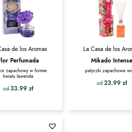
stronie
stronie
produktu
produktu
Casa de los Aromas
La Casa de los Ar
Flor Perfumada
Mikado Intens
zor zapachowy w formie
patyczki zapachowe wi
kwiatu lawenda
23.99
zł
od
33.99
zł
od
Ten
Ten
produkt
produkt
ma
ma
wiele
wiele
wariantó
wariantów.
Opcje
Opcje
można