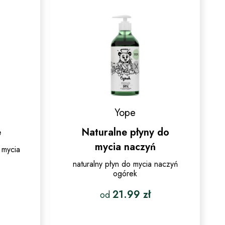
wybrać
na
stronie
produktu
Yope
e
Naturalne płyny do
mycia naczyń
 mycia
naturalny płyn do mycia naczyń
ogórek
21.99
zł
od
Ten