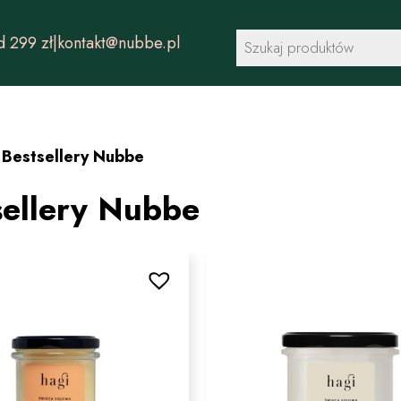
Wyszukiwarka
 299 zł
|
kontakt@nubbe.pl
produktów
/
Bestsellery Nubbe
sellery Nubbe