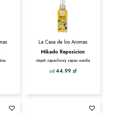
produktu
omas
La Casa de los Aromas
e
Mikado Reposicion
śnia
olejek zapachowy zapas wanilia
44.99
zł
od
Ten
produkt
ma
wiele
w.
wariantów.
Opcje
można