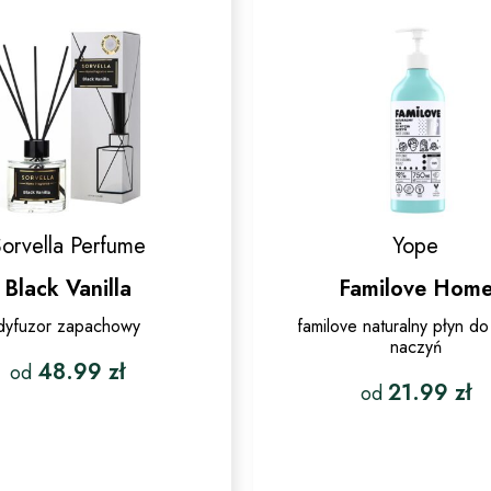
można
wybrać
wybrać
na
na
stronie
stronie
produktu
produktu
orvella Perfume
Yope
Black Vanilla
Familove Hom
dyfuzor zapachowy
familove naturalny płyn do
naczyń
48.99
zł
od
21.99
zł
od
Ten
Ten
produkt
produkt
ma
ma
wiele