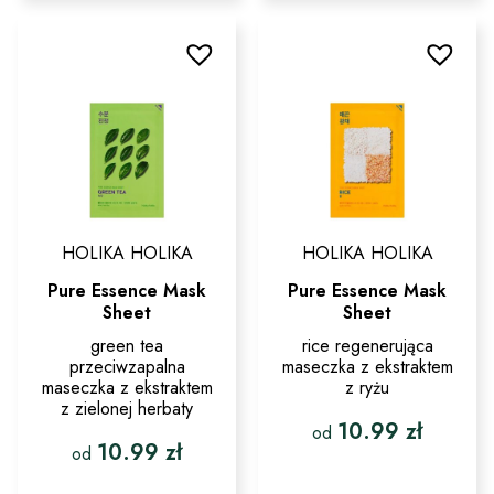
wariantów.
wiele
Opcje
wariantów.
można
Opcje
wybrać
można
na
wybrać
stronie
na
produktu
stronie
produktu
HOLIKA HOLIKA
HOLIKA HOLIKA
Pure Essence Mask
Pure Essence Mask
Sheet
Sheet
green tea
rice regenerująca
przeciwzapalna
maseczka z ekstraktem
maseczka z ekstraktem
z ryżu
z zielonej herbaty
10.99
zł
od
10.99
zł
od
Ten
produkt