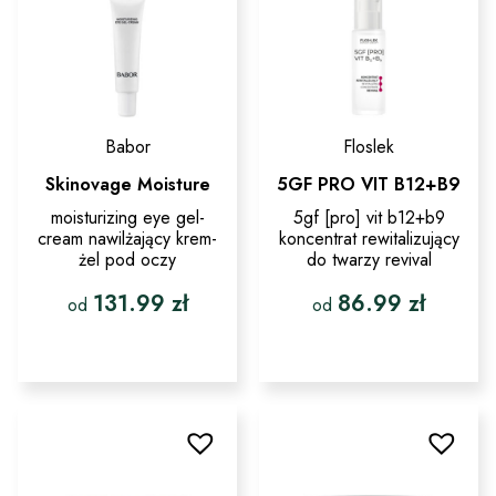
Babor
Floslek
Skinovage Moisture
5GF PRO VIT B12+B9
moisturizing eye gel-
5gf [pro] vit b12+b9
cream nawilżający krem-
koncentrat rewitalizujący
żel pod oczy
do twarzy revival
131.99
zł
86.99
zł
od
od
Ten
Ten
produkt
produkt
ma
ma
wiele
wiele
wariantów.
wariantów.
Opcje
Opcje
można
można
wybrać
wybrać