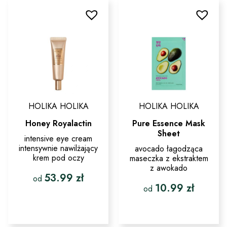
można
wariantów.
wybrać
Opcje
na
można
stronie
wybrać
produktu
na
stronie
produktu
HOLIKA HOLIKA
HOLIKA HOLIKA
Honey Royalactin
Pure Essence Mask
Sheet
intensive eye cream
intensywnie nawilżający
avocado łagodząca
krem pod oczy
maseczka z ekstraktem
z awokado
53.99
zł
od
10.99
zł
od
Ten
produkt
Ten
ma
produkt
wiele
ma