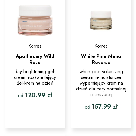
na
wybrać
stronie
na
produktu
stronie
produktu
Korres
Korres
Apothecary Wild
White Pine Meno
Rose
Reverse
day-brightening gel-
white pine volumizing
cream rozświetlający
serum-in-moisturizer
żel-krem na dzień
wypełniający krem na
dzień dla cery normalnej
120.99
zł
i mieszanej
od
157.99
zł
Ten
od
produkt
ma
Ten
wiele
produkt
wariantów.
ma
Opcje
wiele