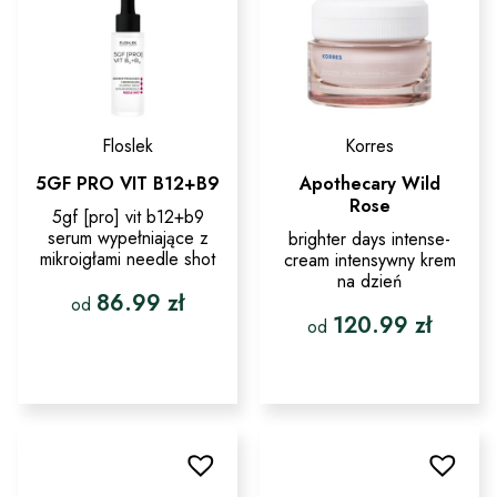
na
na
stronie
stronie
produktu
produktu
Floslek
Korres
5GF PRO VIT B12+B9
Apothecary Wild
Rose
5gf [pro] vit b12+b9
serum wypełniające z
brighter days intense-
mikroigłami needle shot
cream intensywny krem
na dzień
86.99
zł
od
120.99
zł
od
Ten
produkt
Ten
ma
produkt
wiele
ma
wariantów.
wiele
Opcje
wariantów.
można
Opcje
wybrać
można