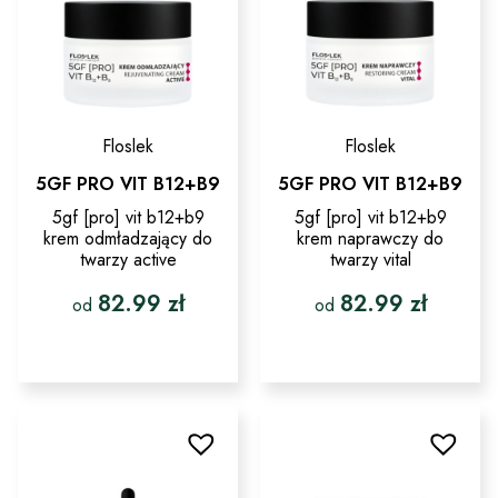
na
na
stronie
stronie
produktu
produktu
Floslek
Floslek
5GF PRO VIT B12+B9
5GF PRO VIT B12+B9
5gf [pro] vit b12+b9
5gf [pro] vit b12+b9
krem odmładzający do
krem naprawczy do
twarzy active
twarzy vital
82.99
zł
82.99
zł
od
od
Ten
Ten
produkt
produkt
ma
ma
wiele
wiele
wariantów.
wariantów.
Opcje
Opcje
można
można
wybrać
wybrać