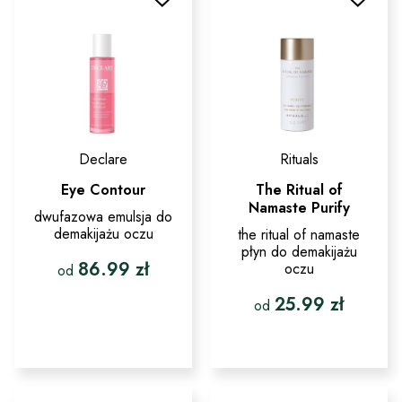
na
można
stronie
wybrać
produktu
na
stronie
produktu
Declare
Rituals
Eye Contour
The Ritual of
Namaste Purify
dwufazowa emulsja do
demakijażu oczu
the ritual of namaste
płyn do demakijażu
86.99
zł
oczu
od
25.99
zł
Ten
od
produkt
ma
Ten
wiele
produkt
wariantów.
ma
Opcje
wiele
można