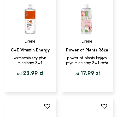
Lirene
Lirene
C+E Vitamin Energy
Power of Plants Róża
wzmacniający płyn
power of plants kojący
micelarny 3w1
płyn micelarny 3w1 róża
23.99
zł
17.99
zł
od
od
Ten
Ten
produkt
produkt
ma
ma
wiele
wiele
wariantów.
wariantów.
Opcje
Opcje
można
można
wybrać
wybrać