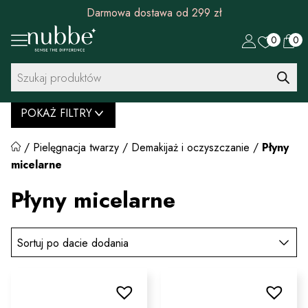
Darmowa dostawa od 299 zł
0
0
Wyszukiwarka
produktów
POKAŻ FILTRY
/
Pielęgnacja twarzy
/
Demakijaż i oczyszczanie
/
Płyny
micelarne
Płyny micelarne