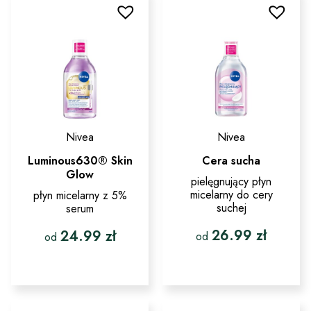
wariantów.
wybrać
Opcje
na
można
stronie
wybrać
produktu
na
stronie
produktu
Nivea
Nivea
Luminous630® Skin
Cera sucha
Glow
pielęgnujący płyn
micelarny do cery
płyn micelarny z 5%
suchej
serum
26.99
zł
24.99
zł
od
od
Ten
Ten
produkt
produkt
ma
ma
wiele
wiele