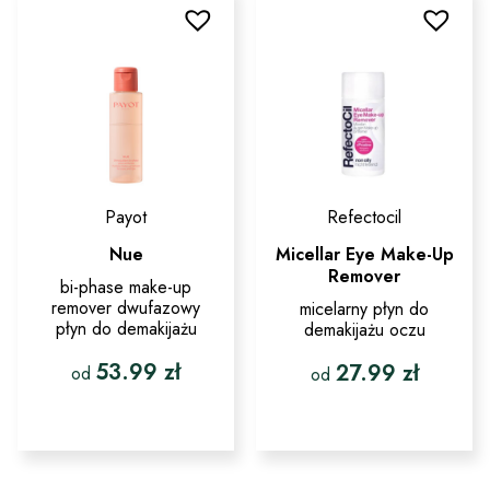
Opcje
wariantów.
można
Opcje
wybrać
można
na
wybrać
stronie
na
produktu
stronie
produktu
Payot
Refectocil
Nue
Micellar Eye Make-Up
Remover
bi-phase make-up
remover dwufazowy
micelarny płyn do
płyn do demakijażu
demakijażu oczu
53.99
zł
27.99
zł
od
od
Ten
Ten
produkt
produkt
ma
ma
wiele
wiele