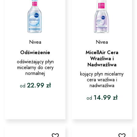
na
na
stronie
stronie
produktu
produktu
Nivea
Nivea
Odświeżenie
MicellAir Cera
Wrażliwa i
odświeżający płyn
Nadwrażliwa
micelarny do cery
normalnej
kojący płyn micelarny
cera wrażliwa i
22.99
zł
nadwrażliwa
od
14.99
zł
Ten
od
produkt
ma
Ten
wiele
produkt
wariantów.
ma
Opcje
wiele
można
wariantów.
wybrać
Opcje