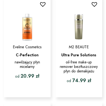
wariantów.
wariantów.
Opcje
Opcje
można
można
wybrać
wybrać
na
na
stronie
stronie
produktu
produktu
Eveline Cosmetics
M2 BEAUTE
C-Perfection
Ultra Pure Solutions
nawilżający płyn
oil-free make-up
micelarny
remover beztłuszczowy
płyn do demakijażu
20.99
zł
od
74.99
zł
od
Ten
produkt
Ten
ma
produkt
wiele
ma
wariantów.
wiele