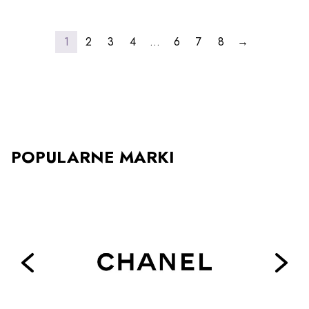
wariantów.
wariantów.
Opcje
Opcje
można
można
wybrać
wybrać
1
2
3
4
…
6
7
8
→
na
na
stronie
stronie
produktu
produktu
POPULARNE MARKI