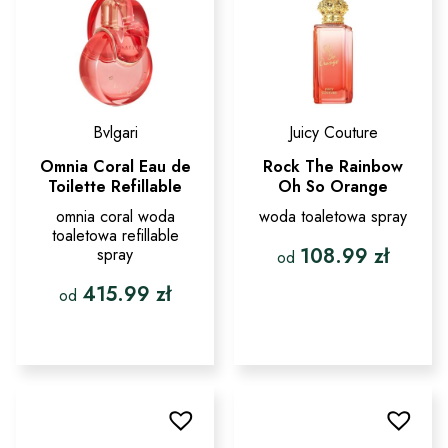
Bvlgari
Juicy Couture
Omnia Coral Eau de
Rock The Rainbow
Toilette Refillable
Oh So Orange
omnia coral woda
woda toaletowa spray
toaletowa refillable
108.99
zł
spray
od
415.99
zł
Ten
od
produkt
ma
Ten
wiele
produkt
wariantów.
ma
Opcje
wiele
można
wariantów.
wybrać
Opcje
na
można