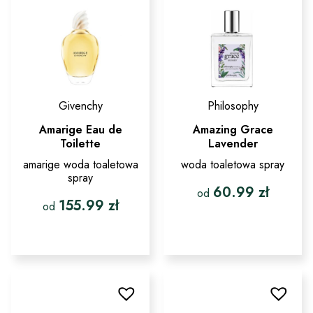
stronie
wybrać
produktu
na
stronie
produktu
Givenchy
Philosophy
Amarige Eau de
Amazing Grace
Toilette
Lavender
amarige woda toaletowa
woda toaletowa spray
spray
60.99
zł
od
155.99
zł
od
Ten
produkt
Ten
ma
produkt
wiele
ma
wariantów.
wiele
Opcje
wariantów.
można
Opcje
wybrać
można