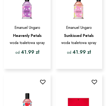
stronie
stronie
produktu
produktu
Emanuel Ungaro
Emanuel Ungaro
Heavenly Petals
Sunkissed Petals
woda toaletowa spray
woda toaletowa spray
41.99
zł
41.99
zł
od
od
Ten
Ten
produkt
produkt
ma
ma
wiele
wiele
wariantów.
wariantów.
Opcje
Opcje
można
można
wybrać
wybrać
na
na
stronie
stronie
produktu
produktu