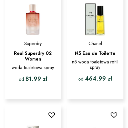
na
wybrać
stronie
na
produktu
stronie
produktu
Superdry
Chanel
Real Superdry 02
N5 Eau de Toilette
Women
n5 woda toaletowa refill
spray
woda toaletowa spray
464.99
zł
81.99
zł
od
od
Ten
Ten
produkt
produkt
ma
ma
wiele
wiele
wariantów.
wariantów.
Opcje
Opcje
można
można
wybrać
wybrać