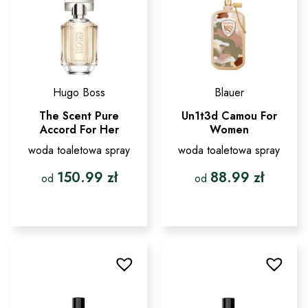
na
na
stronie
stronie
produktu
produktu
Hugo Boss
Blauer
The Scent Pure
Un1t3d Camou For
Accord For Her
Women
woda toaletowa spray
woda toaletowa spray
150.99
zł
88.99
zł
od
od
Ten
Ten
produkt
produkt
ma
ma
wiele
wiele
wariantów.
wariantów.
Opcje
Opcje
można
można
wybrać
wybrać
na
na