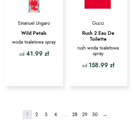
Emanuel Ungaro
Gucci
Wild Petals
Rush 2 Eau De
Toilette
woda toaletowa spray
rush woda toaletowa
41.99
zł
spray
od
158.99
zł
Ten
od
produkt
ma
Ten
wiele
produkt
wariantów.
ma
Opcje
wiele
można
wariantów.
wybrać
Opcje
na
można
stronie
wybrać
1
2
3
4
…
28
29
30
→
produktu
na
stronie
produktu