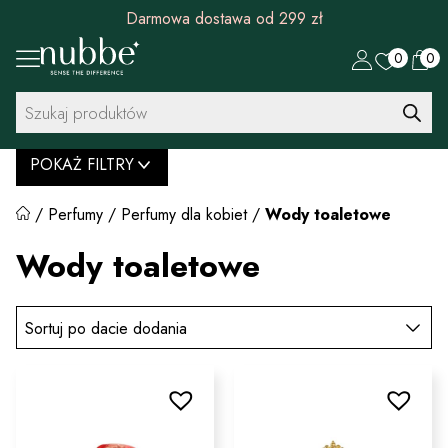
Rabat 30 zł na pierwszy zakup od 299 zł
0
0
Wyszukiwarka
produktów
POKAŻ FILTRY
/
Perfumy
/
Perfumy dla kobiet
/
Wody toaletowe
Wody toaletowe