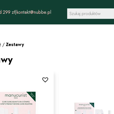
Wyszukiwarka
 299 zł
|
kontakt@nubbe.pl
produktów
ż
/
Zestawy
awy