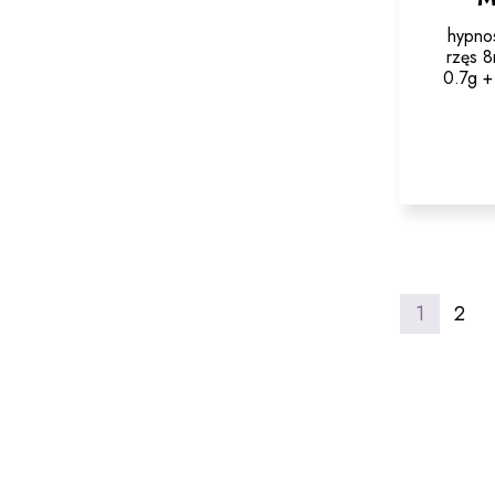
hypno
rzęs 8
0.7g +
1
2