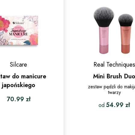
Silcare
Real Technique
staw do manicure
Mini Brush Du
japońskiego
zestaw pędzli do makij
twarzy
70.99
zł
54.99
zł
od
Ten
produkt
ma