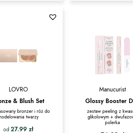
wiele
wariantó
Opcje
można
wybrać
na
stronie
produktu
LOVRO
Manucurist
onze & Blush Set
Glossy Booster 
asowany bronzer i róż do
zestaw peeling z kwa
modelowania twarzy
glikolowym + dwufaz
polerka
27.99
zł
od