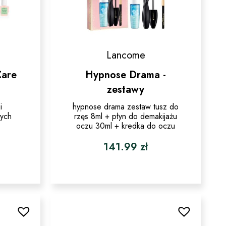
Lancome
Care
Hypnose Drama -
zestawy
i
hypnose drama zestaw tusz do
nych
rzęs 8ml + płyn do demakijażu
oczu 30ml + kredka do oczu
141.99
zł