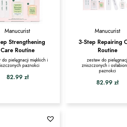
Manucurist
Manucurist
tep Strengthening
3-Step Repairing 
Care Routine
Routine
 do pielęgnacji miękkich i
zestaw do pielęgnacj
iszczonych paznokci
zniszczonych i osłabio
paznokci
82.99
zł
82.99
zł