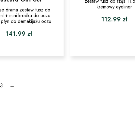
zestaw tusz do rzęs 11.
kremowy eyeliner
se drama zestaw tusz do
ml + mini kredka do oczu
112.99
zł
 płyn do demakijażu oczu
141.99
zł
3
→