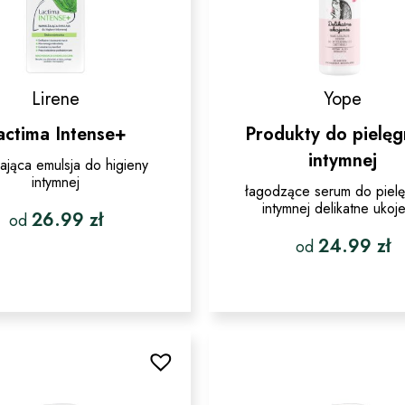
Lirene
Yope
actima Intense+
Produkty do pielęg
intymnej
żająca emulsja do higieny
intymnej
łagodzące serum do pielę
intymnej delikatne ukoj
26.99
zł
od
24.99
zł
od
Ten
produkt
Ten
ma
produkt
wiele
ma
wariantów.
wiele
Opcje
wariantó
można
Opcje
wybrać
można
na