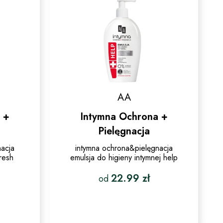
wybrać
na
stronie
produktu
AA
 +
Intymna Ochrona +
Pielęgnacja
nacja
intymna ochrona&pielęgnacja
fresh
emulsja do higieny intymnej help
22.99
zł
od
Ten
produkt
ma