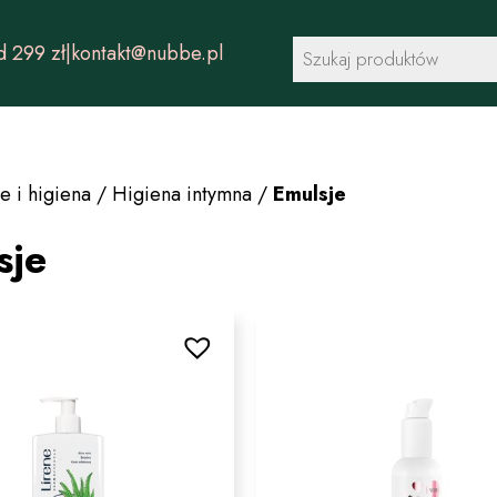
Wyszukiwarka
 299 zł
|
kontakt@nubbe.pl
produktów
e i higiena
/
Higiena intymna
/
Emulsje
sje