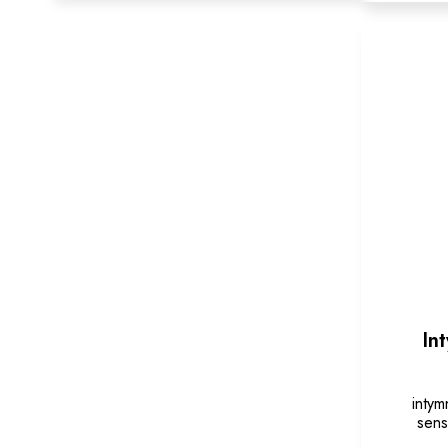
In
inty
sens