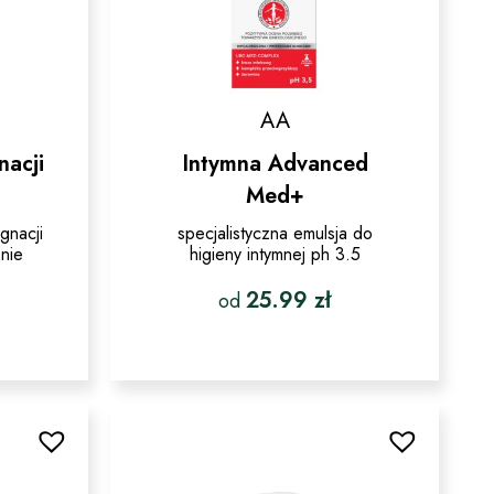
AA
nacji
Intymna Advanced
Med+
gnacji
specjalistyczna emulsja do
enie
higieny intymnej ph 3.5
25.99
zł
od
Ten
produkt
ma
wiele
w.
wariantów.
Opcje
można