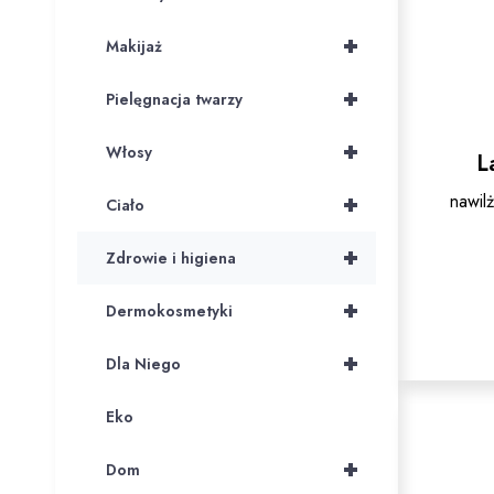
+
Makijaż
+
Pielęgnacja twarzy
+
Włosy
L
nawil
+
Ciało
+
Zdrowie i higiena
+
Dermokosmetyki
+
Dla Niego
Eko
+
Dom