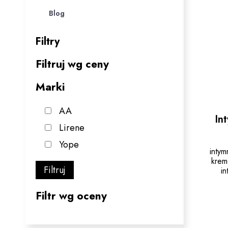
Blog
Filtry
Filtruj wg ceny
Marki
AA
In
Lirene
Yope
inty
krem
Filtruj
i
Filtr wg oceny