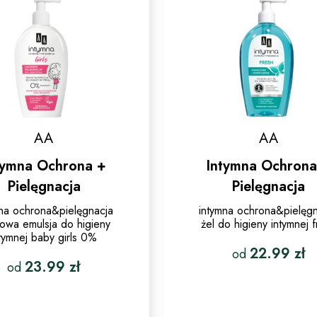
wybrać
stronie
na
produktu
stronie
produktu
AA
AA
tymna Ochrona +
Intymna Ochrona
Pielęgnacja
Pielęgnacja
mna ochrona&pielęgnacja
intymna ochrona&pielęg
owa emulsja do higieny
żel do higieny intymnej 
ntymnej baby girls 0%
22.99
zł
od
23.99
zł
od
Ten
Ten
produkt
produkt
ma