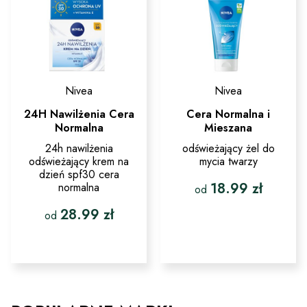
Nivea
Nivea
24H Nawilżenia Cera
Cera Normalna i
Normalna
Mieszana
24h nawilżenia
odświeżający żel do
odświeżający krem na
mycia twarzy
dzień spf30 cera
18.99
zł
normalna
od
28.99
zł
Ten
od
produkt
ma
Ten
wiele
produkt
wariantów.
ma
Opcje
wiele
można
wariantów.
wybrać
Opcje