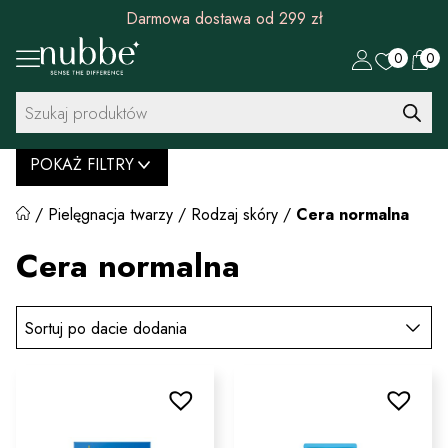
Darmowa dostawa od 299 zł
0
0
Wyszukiwarka
produktów
POKAŻ FILTRY
/
Pielęgnacja twarzy
/
Rodzaj skóry
/
Cera normalna
Cera normalna