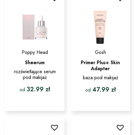
wybrać
można
na
wybrać
stronie
na
produktu
stronie
produktu
Poppy Head
Gosh
Sheerum
Primer Plus+ Skin
Adapter
rozświetlające serum
pod makijaż
baza pod makijaż
32.99
zł
47.99
zł
od
od
Ten
Ten
produkt
produkt
ma
ma
wiele
wiele
wariantów.
wariantów.
Opcje
Opcje
można
można