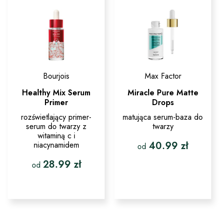
wybrać
wybrać
na
na
stronie
stronie
produktu
produktu
Bourjois
Max Factor
Healthy Mix Serum
Miracle Pure Matte
Primer
Drops
rozświetlający primer-
matująca serum-baza do
serum do twarzy z
twarzy
witaminą c i
40.99
zł
niacynamidem
od
28.99
zł
Ten
od
produkt
ma
Ten
wiele
produkt
wariantów.
ma
Opcje
wiele
można
wariantów.