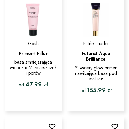
stronie
wybrać
produktu
na
stronie
produktu
Gosh
Estée Lauder
Primer+ Filler
Futurist Aqua
Brilliance
baza zmniejszająca
widoczność zmarszczek
™ watery glow primer
i porów
nawilżająca baza pod
makijaż
47.99
zł
od
155.99
zł
od
Ten
produkt
Ten
ma
produkt
wiele
ma
wariantów.
wiele
Opcje
wariantów.
można
Opcje