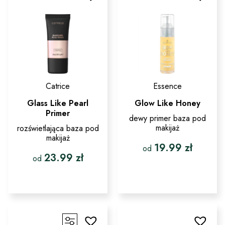
wybrać
można
na
wybrać
stronie
na
produktu
stronie
produktu
Catrice
Essence
Glass Like Pearl
Glow Like Honey
Primer
dewy primer baza pod
makijaż
rozświetlająca baza pod
makijaż
19.99
zł
od
23.99
zł
od
Ten
produkt
Ten
ma
produkt
wiele
ma
wariantów.
wiele
Opcje
wariantów.
można
Opcje