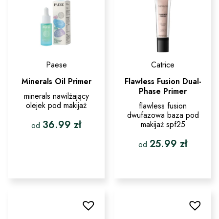
Paese
Catrice
Minerals Oil Primer
Flawless Fusion Dual-
Phase Primer
minerals nawilżający
olejek pod makijaż
flawless fusion
dwufazowa baza pod
36.99
zł
makijaż spf25
od
25.99
zł
Ten
od
produkt
ma
Ten
wiele
produkt
wariantów.
ma
Opcje
wiele
można
wariantów.
wybrać
Opcje
na
można