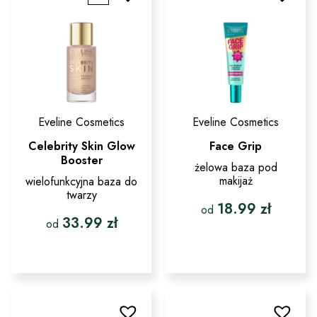
wybrać
można
na
wybrać
stronie
na
produktu
stronie
produktu
Eveline Cosmetics
Eveline Cosmetics
Celebrity Skin Glow
Face Grip
Booster
żelowa baza pod
makijaż
wielofunkcyjna baza do
twarzy
18.99
zł
od
33.99
zł
od
Ten
produkt
Ten
ma
produkt
wiele
ma
wariantów.
wiele
Opcje
wariantów.
można
Opcje