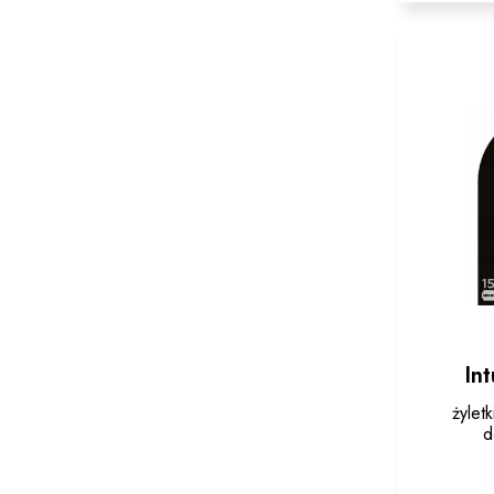
In
żylet
d