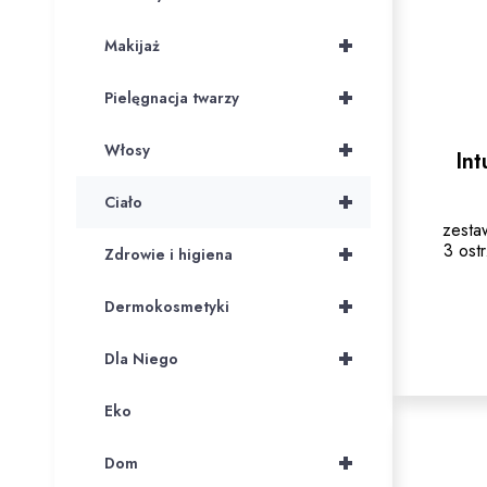
+
Makijaż
+
Pielęgnacja twarzy
+
Włosy
Int
+
Ciało
zesta
3 ost
+
Zdrowie i higiena
+
Dermokosmetyki
+
Dla Niego
Eko
+
Dom