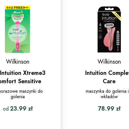
Wilkinson
Wilkinson
Intuition Xtreme3
Intuition Comple
mfort Sensitive
Care
norazowe maszynki do
maszynka do golenia i
golenia
wkładów
23.99
zł
78.99
zł
od
Ten
produkt