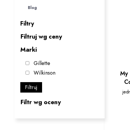
Blog
Filtry
Filtruj wg ceny
Marki
Gillette
Wilkinson
My 
Co
Filtruj
jed
Filtr wg oceny