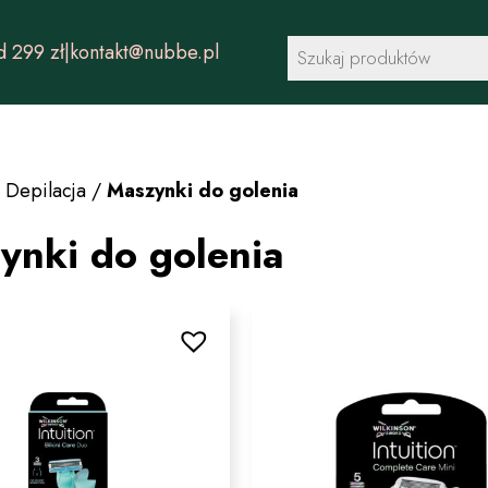
Wyszukiwarka
 299 zł
|
kontakt@nubbe.pl
produktów
/
Depilacja
/
Maszynki do golenia
ynki do golenia