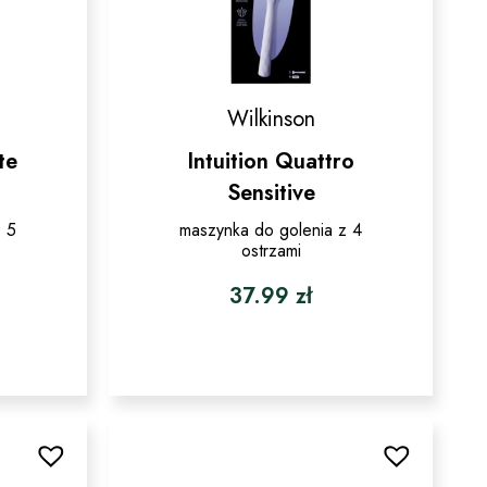
Wilkinson
te
Intuition Quattro
Sensitive
z 5
maszynka do golenia z 4
ostrzami
37.99
zł