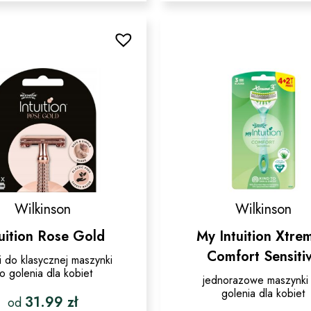
ma
wiele
wariantów.
Opcje
można
wybrać
na
stronie
produktu
Wilkinson
Wilkinson
tuition Rose Gold
My Intuition Xtre
Comfort Sensiti
ki do klasycznej maszynki
o golenia dla kobiet
jednorazowe maszynki
golenia dla kobiet
31.99
zł
od