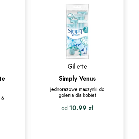
Gillette
te
Simply Venus
jednorazowe maszynki do
golenia dla kobiet
 6
10.99
zł
od
Ten
produkt
ma