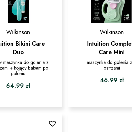
Wilkinson
Wilkinson
uition Bikini Care
Intuition Comple
Duo
Care Mini
w maszynka do golenia z
maszynka do golenia 
rzami + kojący balsam po
ostrzami
goleniu
46.99
zł
64.99
zł