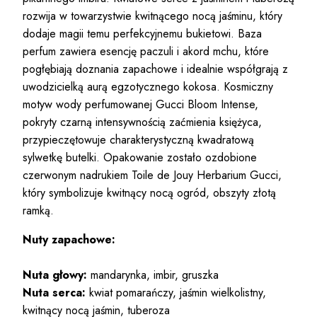
rozwija w towarzystwie kwitnącego nocą jaśminu, który
dodaje magii temu perfekcyjnemu bukietowi. Baza
perfum zawiera esencję paczuli i akord mchu, które
pogłębiają doznania zapachowe i idealnie współgrają z
uwodzicielką aurą egzotycznego kokosa. Kosmiczny
motyw wody perfumowanej Gucci Bloom Intense,
pokryty czarną intensywnością zaćmienia księżyca,
przypieczętowuje charakterystyczną kwadratową
sylwetkę butelki. Opakowanie zostało ozdobione
czerwonym nadrukiem Toile de Jouy Herbarium Gucci,
który symbolizuje kwitnący nocą ogród, obszyty złotą
ramką.
Nuty zapachowe:
Nuta głowy:
mandarynka, imbir, gruszka
Nuta serca:
kwiat pomarańczy, jaśmin wielkolistny,
kwitnący nocą jaśmin, tuberoza