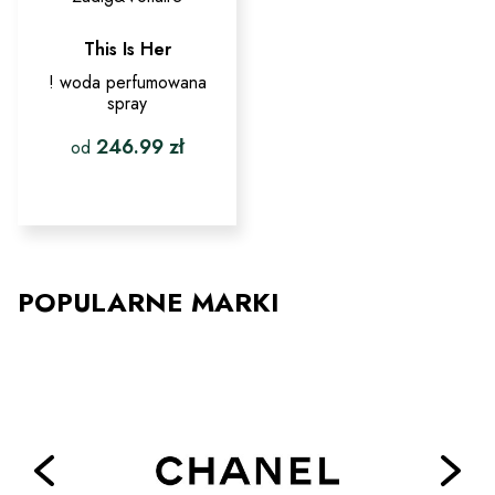
This Is Her
! woda perfumowana
spray
246.99
zł
od
Ten
produkt
ma
wiele
wariantów.
Opcje
POPULARNE MARKI
można
wybrać
na
stronie
produktu