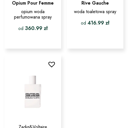
Opium Pour Femme
Rive Gauche
opium woda
woda toaletowa spray
perfumowana spray
416.99
zł
od
360.99
zł
od
Ten
produkt
Ten
ma
produkt
wiele
ma
wariantów.
wiele
Opcje
wariantów.
można
Opcje
wybrać
można
na
wybrać
stronie
na
produktu
stronie
produktu
Zadig&Voltaire