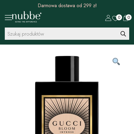
Rabat 30 zł na pierwszy zakup od 299 zł
0
0
Wyszukiwarka
produktów