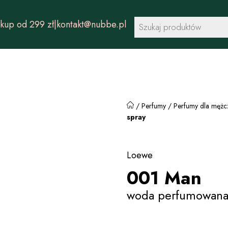
Wyszukiwarka
 299 zł
|
kontakt@nubbe.pl
produktów
/
Perfumy
/
Perfumy dla mężc
spray
Loewe
001 Man
woda perfumowana