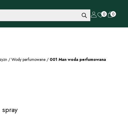
0
0
zyzn
/
Wody perfumowane
/
001 Man woda perfumowana
 spray