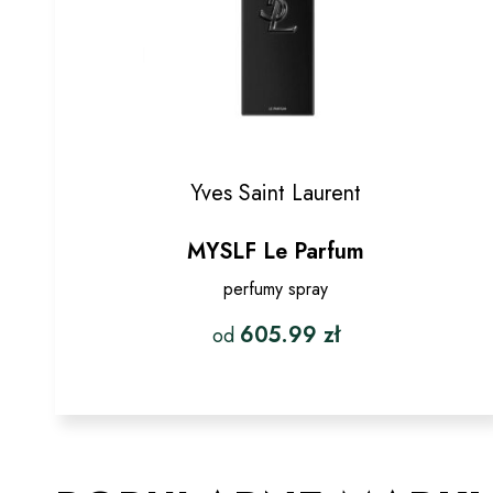
Yves Saint Laurent
MYSLF Le Parfum
perfumy spray
605.99
zł
od
Ten
produkt
ma
wiele
wariantów.
Opcje