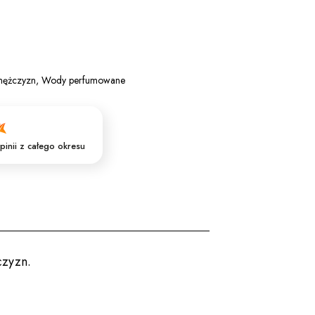
mężczyzn
,
Wody perfumowane
pinii
z całego okresu
czyzn.