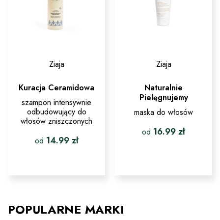
produktu
Ziaja
Ziaja
Kuracja Ceramidowa
Naturalnie
Pielęgnujemy
szampon intensywnie
odbudowujący do
maska do włosów
włosów zniszczonych
16.99
zł
od
14.99
zł
od
Ten
Ten
produkt
produkt
ma
ma
wiele
wiele
wariantów.
wariantów.
Opcje
Opcje
można
POPULARNE MARKI
można
wybrać