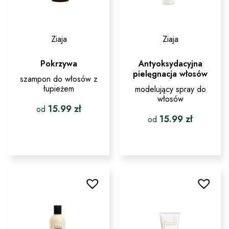
Ziaja
Ziaja
Pokrzywa
Antyoksydacyjna
pielęgnacja włosów
szampon do włosów z
łupieżem
modelujący spray do
włosów
15.99
zł
od
15.99
zł
od
Ten
produkt
Ten
ma
produkt
wiele
ma
wariantów.
wiele
Opcje
wariantów.
można
Opcje
wybrać
można
na
wybrać
stronie
na
produktu
stronie