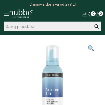
Darmowa dostawa od 299 zł
0
0
Wyszukiwarka
produktów