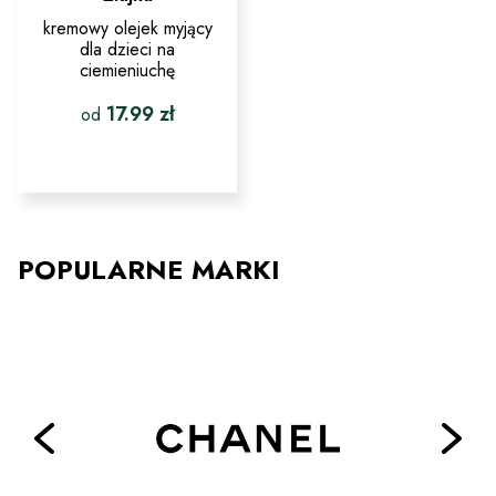
kremowy olejek myjący
dla dzieci na
ciemieniuchę
17.99
zł
od
Ten
produkt
ma
wiele
wariantów.
Opcje
POPULARNE MARKI
można
wybrać
na
stronie
produktu