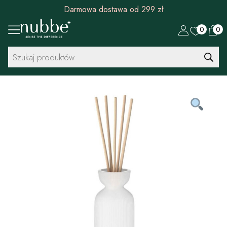
Darmowa dostawa od 299 zł
0
0
Wyszukiwarka
produktów