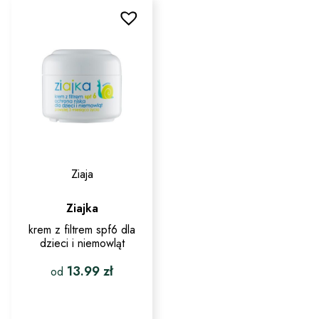
wariantów.
wariantów.
Opcje
Opcje
można
można
wybrać
wybrać
na
na
stronie
stronie
produktu
produktu
Ziaja
Ziajka
krem z filtrem spf6 dla
dzieci i niemowląt
13.99
zł
od
Ten
produkt