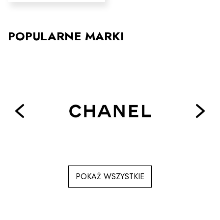
ma
wiele
wariantów.
Opcje
POPULARNE MARKI
można
wybrać
na
stronie
produktu
POKAŻ WSZYSTKIE