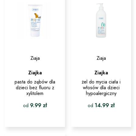
Ziaja
Ziaja
Ziajka
Ziajka
pasta do zębów dla
żel do mycia ciała i
dzieci bez fluoru z
włosów dla dzieci
xylitolem
hypoalergiczny
9.99
zł
14.99
zł
od
od
Ten
Ten
produkt
produkt
ma
ma
wiele
wiele