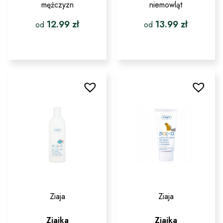
mężczyzn
niemowląt
12.99
zł
13.99
zł
od
od
Ten
Ten
produkt
produkt
ma
ma
wiele
wiele
wariantów.
wariantów.
Opcje
Opcje
można
można
wybrać
wybrać
na
na
stronie
stronie
produktu
produktu
Ziaja
Ziaja
Ziajka
Ziajka