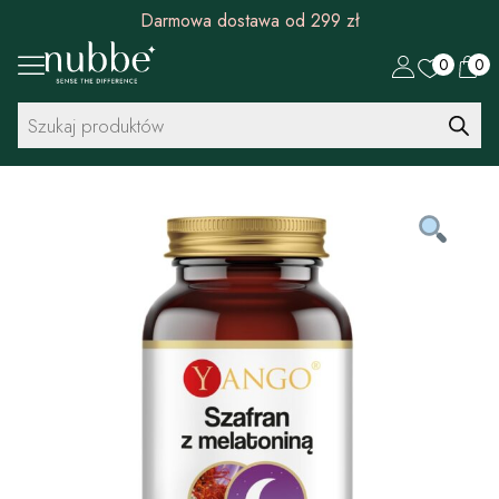
Rabat 30 zł na pierwszy zakup od 299 zł
0
0
Wyszukiwarka
produktów