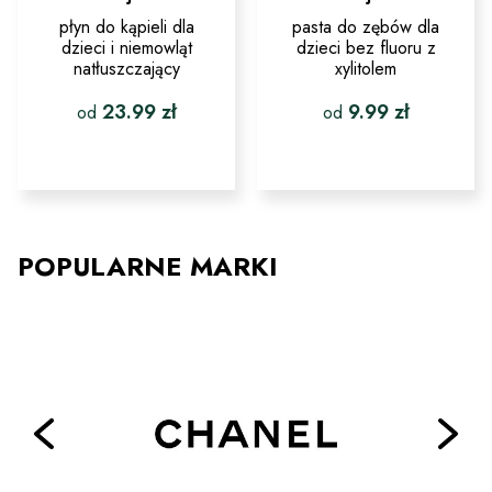
płyn do kąpieli dla
pasta do zębów dla
dzieci i niemowląt
dzieci bez fluoru z
natłuszczający
xylitolem
23.99
zł
9.99
zł
od
od
Ten
Ten
produkt
produkt
ma
ma
wiele
wiele
wariantów.
wariantów.
Opcje
Opcje
POPULARNE MARKI
można
można
wybrać
wybrać
na
na
stronie
stronie
produktu
produktu