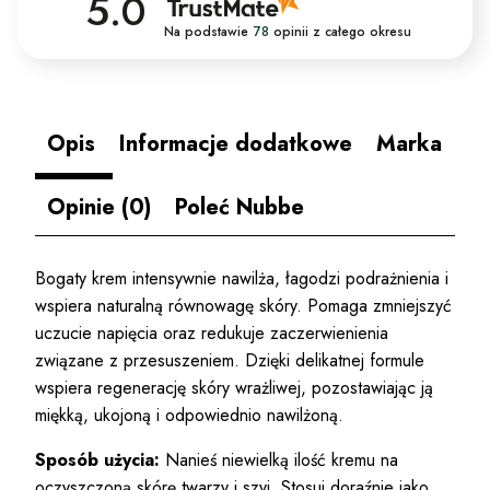
5.0
Na podstawie
78
opinii
z całego okresu
Opis
Informacje dodatkowe
Marka
Opinie (0)
Poleć Nubbe
Bogaty krem intensywnie nawilża, łagodzi podrażnienia i
wspiera naturalną równowagę skóry. Pomaga zmniejszyć
uczucie napięcia oraz redukuje zaczerwienienia
związane z przesuszeniem. Dzięki delikatnej formule
wspiera regenerację skóry wrażliwej, pozostawiając ją
miękką, ukojoną i odpowiednio nawilżoną.
Sposób użycia:
Nanieś niewielką ilość kremu na
oczyszczoną skórę twarzy i szyi. Stosuj doraźnie jako