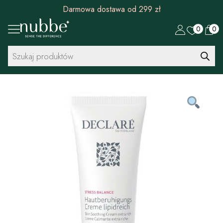
Rabat 30 zł na pierwszy zakup od 299 zł
0
0
Wyszukiwarka
produktów