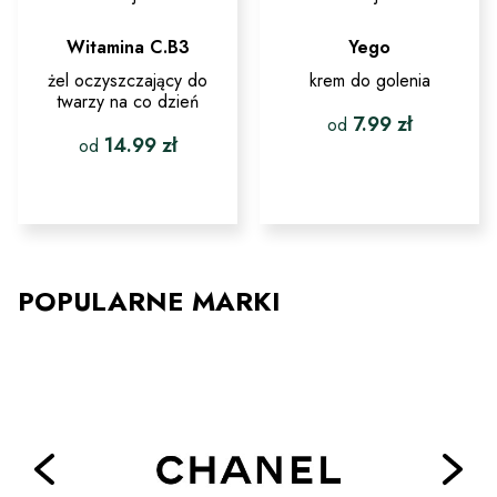
Witamina C.B3
Yego
żel oczyszczający do
krem do golenia
twarzy na co dzień
7.99
zł
od
14.99
zł
od
Ten
produkt
Ten
ma
produkt
wiele
ma
wariantów.
wiele
Opcje
wariantów.
można
Opcje
POPULARNE MARKI
wybrać
można
na
wybrać
stronie
na
produktu
stronie
produktu