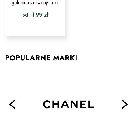
goleniu czerwony cedr
11.99
zł
od
Ten
produkt
ma
wiele
wariantów.
Opcje
POPULARNE MARKI
można
wybrać
na
stronie
produktu