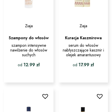
Ziaja
Ziaja
Szampony do włosów
Kuracja Kaszmirowa
szampon intensywne
serum do włosów
nawilżenie do włosów
nabłyszczające kaszmir i
suchych
olejek amarantusowy
12.99
zł
17.99
zł
od
od
Ten
Ten
produkt
produkt
ma
ma
wiele
wiele
wariantów.
wariantów.
Opcje
Opcje
można
można
wybrać
wybrać
na
na