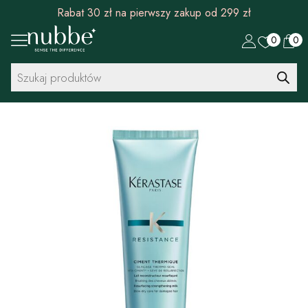
Rabat 30 zł na pierwszy zakup od 299 zł
0
0
Wyszukiwarka
produktów