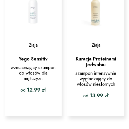
stronie
stronie
produktu
produktu
Ziaja
Ziaja
Yego Sensitiv
Kuracja Proteinami
Jedwabiu
wzmacniający szampon
do włosów dla
szampon intensywnie
mężczyzn
wygładzający do
włosów niesfornych
12.99
zł
od
13.99
zł
od
Ten
produkt
Ten
ma
produkt
wiele
ma
wariantów.
wiele
Opcje
wariantów.