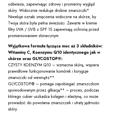
odświeża, zapewniając zdrowy i promienny wygląd
skóry. Widocznie redukuje drobne zmarszczki*.
Niweluje oznaki zmęczenia widoczne na skórze, by
Twoja skóra była pełna świeżości. Zawarte w kremie
filtry UVA / UVB z SPF 15 zapewniają ochronę przed
promieniowaniem słonecznym.
Wyjątkowa formuła łącząca moc aż 3 składników:
Witaminy C, Koenzymu Q10 identycznego jak w
skórze oraz GLYCOSTOP®:
CZYSTY KOENZYM Q10 – wzmacnia skórę, wspiera
prawidłowe funkcjonowanie komórek i koryguje
zmarszczki od wewnątrz**.
GLYCOSTOP® – pomaga zapobiegać zmarszczkom
spowodowanym przez glikację** – proces, podczas
którego cukier uszkadza kolagen i elastynę, co może
prowadzić do powstania zmarszczek i utraty jędrności
skóry.