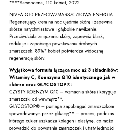
****Samoocena, 110 kobiet, 2022.
NIVEA Q10 PRZECIWZMARSZCZKOWA ENERGIA
Regenerujący krem na noc ujędrnia skórę i zapewnia
skórze natychmiastowe i głębokie nawilżenie.
Przeciwdziała zmęczeniu skóry, zapewnia blask,
redukuje i zapobiega powstawaniu drobnych
zmarszczek. 89%* kobiet potwierdza widoczną
regenerację skóry.
Wyjątkowa formuła łącząca moc aż 3 składników:
Witaminy C, Koenzymu Q10 identycznego jak w
skórze oraz GLYCOSTOP®:
CZYSTY KOENZYM Q10 – wzmacnia skórę i koryguje
zmarszczki od wewnątrz**.
GLYCOSTOP® – pomaga zapobiegać zmarszczkom
spowodowanym przez glikację** – proces, podczas
którego cukier uszkadza kolagen i elastynę, co może
prowadzić do powstania zmarszczek i utraty jędrności