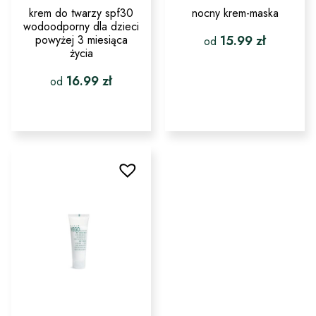
krem do twarzy spf30
nocny krem-maska
wodoodporny dla dzieci
powyżej 3 miesiąca
15.99
zł
od
życia
Ten
16.99
zł
produkt
od
ma
wiele
Ten
wariantów.
produkt
Opcje
ma
można
wiele
wybrać
wariantów.
na
Opcje
stronie
można
produktu
wybrać
na
stronie
produktu