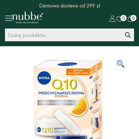
Rabat 30 zł na pierwszy zakup od 299 zł
0
0
Wyszukiwarka
produktów