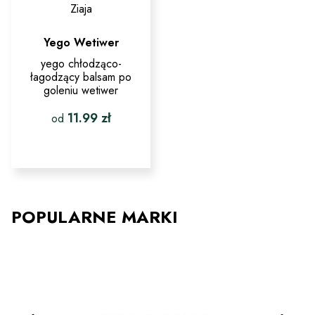
Ziaja
Yego Wetiwer
yego chłodząco-
łagodzący balsam po
goleniu wetiwer
11.99
zł
od
Ten
produkt
ma
wiele
wariantów.
Opcje
POPULARNE MARKI
można
wybrać
na
stronie
produktu