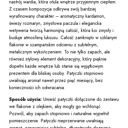
nastrój wanilia, która otula wnętrze przyjemnym ciepłem.
Z czasem kompozycja odkrywa swój bardziej
wyrafinowany charakter – aromatyczny kardamon,
świeży rozmaryn, zmysłowa paczula i elegancka
wetyweria tworzą harmonijną całość, która koi zmysły i
buduje atmosferę luksusu. Całość zamknięto w szklanym
flakonie w szampańskim odcieniu z subtelnym,
metalicznym wykończeniem. To nie tylko zapach, ale
również stylowy element dekoracyjny, który pięknie
dopełni każde wnętrze lub stanie się wyjątkowym
prezentem dla bliskiej osoby. Patyczki stopniowo
uwalniają aromat nawet przez pięć miesięcy, bez
konieczności ich odwracania.
Sposób użycia:
Umieść patyczki dołączone do zestawu
we flakonie z olejkiem, aby mogły go wchłonąć.
Pozwól, aby zapach stopniowo i naturalnie wypełnił
pomieszczenie. Patyczki nieprzerwanie uwalniają
aromat, zapewniając subtelne, długotrwałe doznania