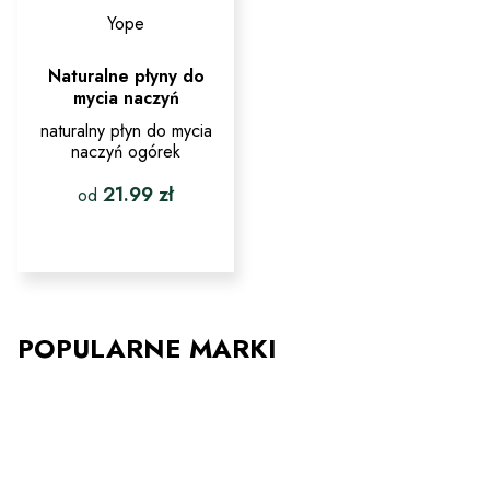
Yope
Naturalne płyny do
mycia naczyń
naturalny płyn do mycia
naczyń ogórek
21.99
zł
od
Ten
produkt
ma
wiele
wariantów.
Opcje
POPULARNE MARKI
można
wybrać
na
stronie
produktu