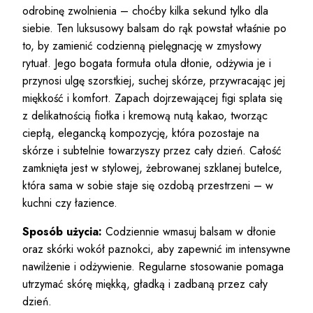
odrobinę zwolnienia – choćby kilka sekund tylko dla
siebie. Ten luksusowy balsam do rąk powstał właśnie po
to, by zamienić codzienną pielęgnację w zmysłowy
rytuał. Jego bogata formuła otula dłonie, odżywia je i
przynosi ulgę szorstkiej, suchej skórze, przywracając jej
miękkość i komfort. Zapach dojrzewającej figi splata się
z delikatnością fiołka i kremową nutą kakao, tworząc
ciepłą, elegancką kompozycję, która pozostaje na
skórze i subtelnie towarzyszy przez cały dzień. Całość
zamknięta jest w stylowej, żebrowanej szklanej butelce,
która sama w sobie staje się ozdobą przestrzeni – w
kuchni czy łazience.
Sposób użycia:
Codziennie wmasuj balsam w dłonie
oraz skórki wokół paznokci, aby zapewnić im intensywne
nawilżenie i odżywienie. Regularne stosowanie pomaga
utrzymać skórę miękką, gładką i zadbaną przez cały
dzień.