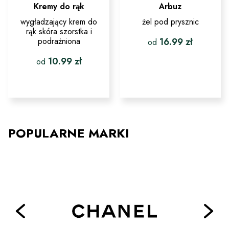
Kremy do rąk
Arbuz
wygładzający krem do
żel pod prysznic
rąk skóra szorstka i
podrażniona
16.99
zł
od
10.99
zł
od
Ten
produkt
ma
Ten
wiele
produkt
wariantów.
ma
Opcje
wiele
można
wariantów.
wybrać
Opcje
POPULARNE MARKI
na
można
stronie
wybrać
produktu
na
stronie
produktu