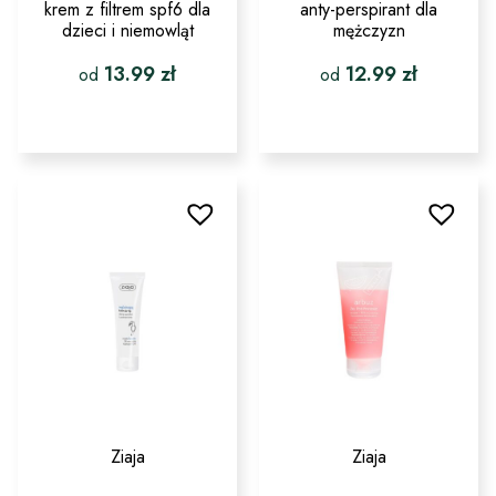
krem z filtrem spf6 dla
anty-perspirant dla
dzieci i niemowląt
mężczyzn
13.99
zł
12.99
zł
od
od
Ten
Ten
produkt
produkt
ma
ma
wiele
wiele
wariantów.
wariantów.
Opcje
Opcje
można
można
wybrać
wybrać
na
na
stronie
stronie
produktu
produktu
Ziaja
Ziaja