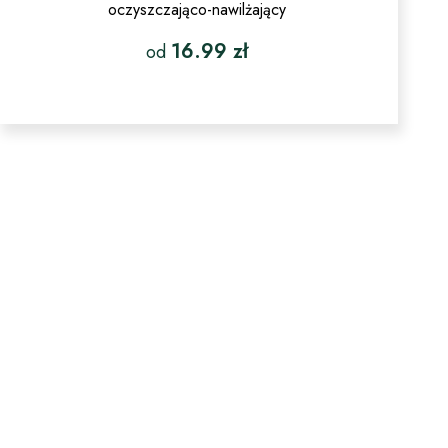
oczyszczająco-nawilżający
16.99
zł
od
Ten
produkt
ma
wiele
wariantów.
Opcje
można
wybrać
na
stronie
produktu