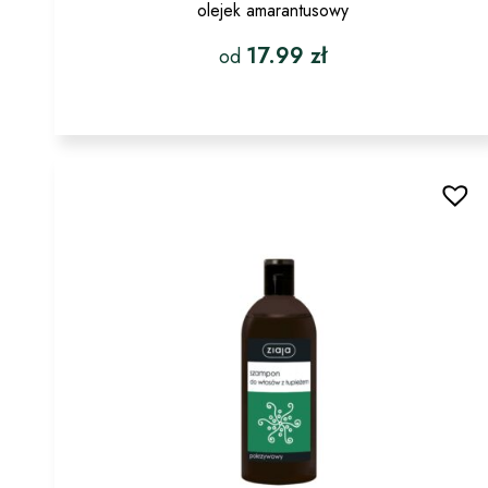
olejek amarantusowy
17.99
zł
od
Ten
produkt
ma
wiele
wariantów.
Opcje
można
wybrać
na
stronie
produktu