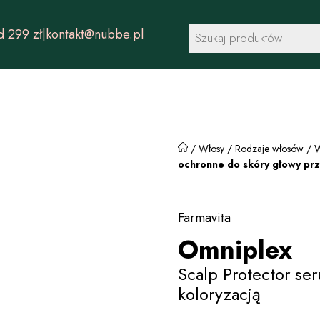
Wyszukiwarka
 299 zł
|
kontakt@nubbe.pl
produktów
/
Włosy
/
Rodzaje włosów
/
W
ochronne do skóry głowy prz
Farmavita
Omniplex
Scalp Protector se
koloryzacją