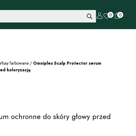
0
0
łosy farbowane
/
Omniplex Scalp Protector serum
ed koloryzacją
rum ochronne do skóry głowy przed