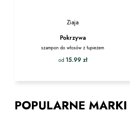
Ziaja
Pokrzywa
szampon do włosów z łupieżem
15.99
zł
od
Ten
produkt
ma
wiele
wariantów.
POPULARNE MARKI
Opcje
można
wybrać
na
stronie