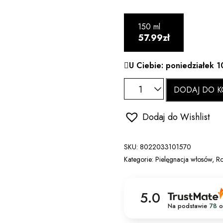
150 ml
57.99zł
U Ciebie: poniedziałek 1
DODAJ DO K
Dodaj do Wishlist
SKU:
8022033101570
Kategorie:
Pielęgnacja włosów
,
Ro
5.0
Na podstawie
78
o