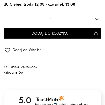
U Ciebie: środa 12.08 - czwartek 13.08
DODAJ DO KOSZYKA
Dodaj do Wishlist
SKU:
5904194063993
Kategoria:
Dom
5.0
Na podstawie
78
opinii
z całego okresu