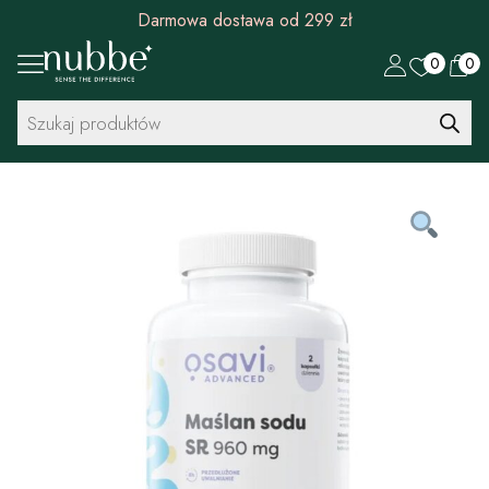
Rabat 30 zł na pierwszy zakup od 299 zł
0
0
Wyszukiwarka
produktów