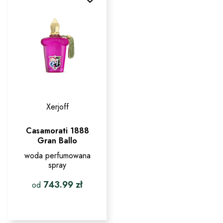
można
można
wybrać
wybrać
na
na
stronie
stronie
produktu
produktu
Xerjoff
Casamorati 1888
Gran Ballo
woda perfumowana
spray
743.99
zł
od
Ten
produkt
ma