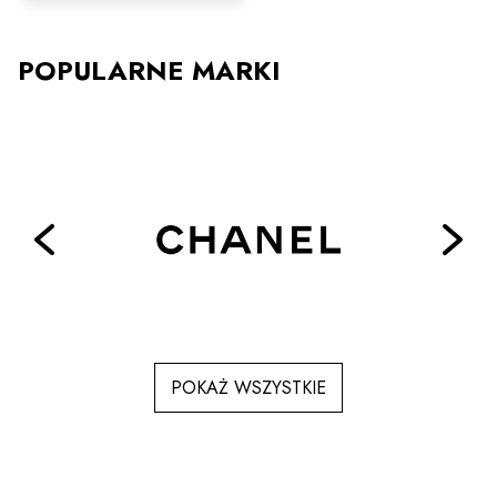
wiele
wariantów.
Opcje
POPULARNE MARKI
można
wybrać
na
stronie
produktu
POKAŻ WSZYSTKIE