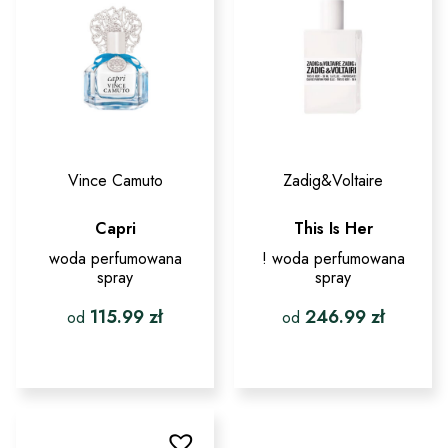
Vince Camuto
Zadig&Voltaire
Capri
This Is Her
woda perfumowana
! woda perfumowana
spray
spray
115.99
zł
246.99
zł
od
od
Ten
Ten
produkt
produkt
ma
ma
wiele
wiele
wariantów.
wariantów.
Opcje
Opcje