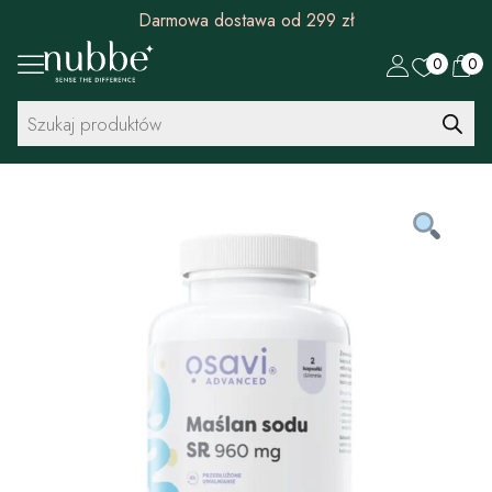
Darmowa dostawa od 299 zł
0
0
Wyszukiwarka
produktów