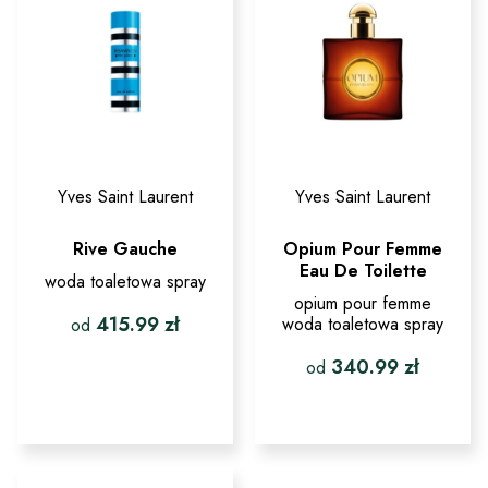
Yves Saint Laurent
Yves Saint Laurent
Rive Gauche
Opium Pour Femme
Eau De Toilette
woda toaletowa spray
opium pour femme
415.99
zł
woda toaletowa spray
od
340.99
zł
Ten
od
produkt
ma
Ten
wiele
produkt
wariantów.
ma
Opcje
wiele
można
wariantów.