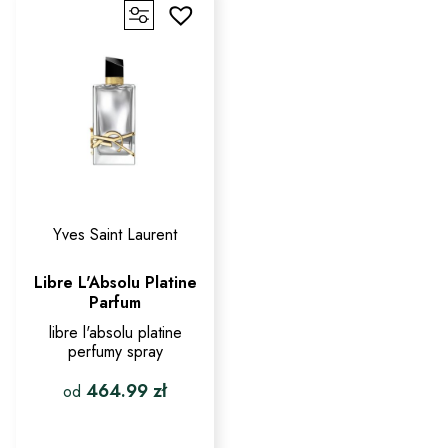
wybrać
Opcje
na
można
stronie
wybrać
produktu
na
stronie
produktu
Yves Saint Laurent
Libre L'Absolu Platine
Parfum
libre l'absolu platine
perfumy spray
464.99
zł
od
Ten
produkt