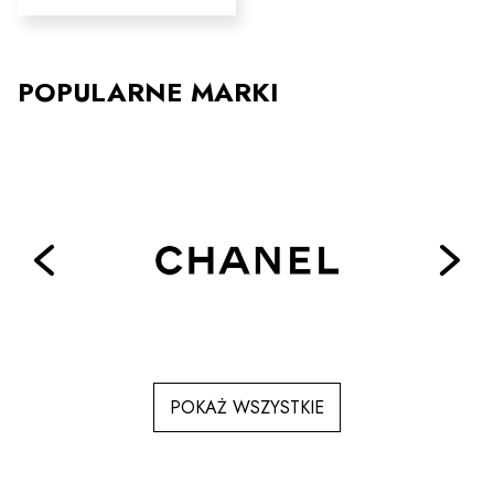
ma
wiele
wariantów.
Opcje
POPULARNE MARKI
można
wybrać
na
stronie
produktu
POKAŻ WSZYSTKIE