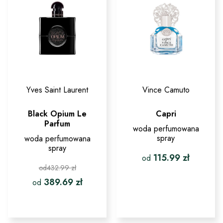
Yves Saint Laurent
Vince Camuto
Black Opium Le
Capri
Parfum
woda perfumowana
spray
woda perfumowana
spray
115.99
zł
od
432.99
zł
od
Ten
389.69
zł
od
produkt
ma
Ten
wiele
produkt
wariantów.
ma
Opcje