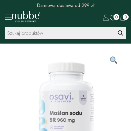
Rabat 30 zł na pierwszy zakup od 299 zł
0
0
Wyszukiwarka
produktów