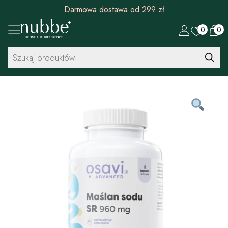
Darmowa dostawa od 299 zł
0
0
Wyszukiwarka
produktów