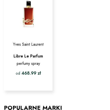
Yves Saint Laurent
Libre Le Parfum
perfumy spray
468.99
zł
od
Ten
produkt
ma
wiele
wariantów.
Opcje
POPULARNE MARKI
można