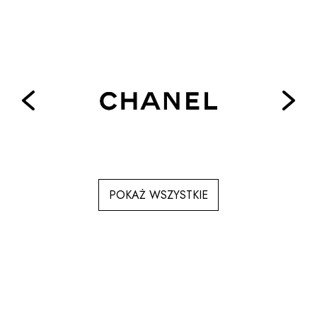
wybrać
na
stronie
produktu
POKAŻ WSZYSTKIE