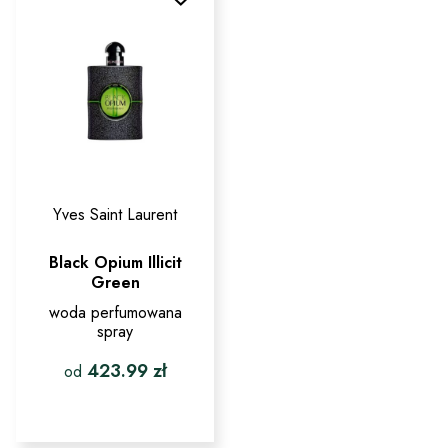
można
można
wybrać
wybrać
na
na
stronie
stronie
produktu
produktu
Yves Saint Laurent
Black Opium Illicit
Green
woda perfumowana
spray
423.99
zł
od
Ten
produkt
ma