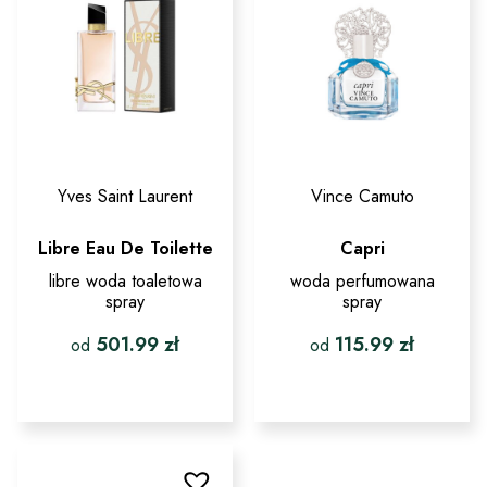
Yves Saint Laurent
Vince Camuto
Libre Eau De Toilette
Capri
libre woda toaletowa
woda perfumowana
spray
spray
501.99
zł
115.99
zł
od
od
Ten
Ten
produkt
produkt
ma
ma
wiele
wiele
wariantów.
wariantów.
Opcje
Opcje