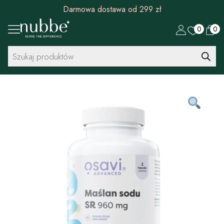
Darmowa dostawa od 299 zł
0
0
Wyszukiwarka
produktów