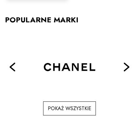
wiele
wariantów.
Opcje
POPULARNE MARKI
można
wybrać
na
stronie
produktu
POKAŻ WSZYSTKIE