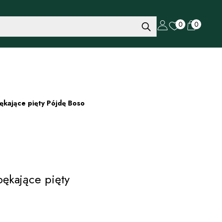
0
0
ękające pięty Pójdę Boso
ękające pięty