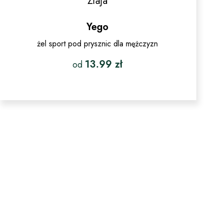
Ziaja
Yego
żel sport pod prysznic dla mężczyzn
13.99
zł
od
Ten
produkt
ma
wiele
wariantów.
Opcje
można
wybrać
na
stronie
produktu