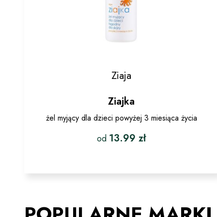
Ziaja
Ziajka
żel myjący dla dzieci powyżej 3 miesiąca życia
13.99
zł
od
Ten
produkt
ma
wiele
wariantów.
POPULARNE MARKI
Opcje
można