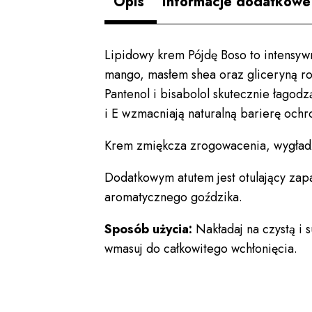
Opis
Informacje dodatkowe
Lipidowy krem Pójdę Boso to intensywna
mango, masłem shea oraz gliceryną roś
Pantenol i bisabolol skutecznie łago
i E wzmacniają naturalną barierę och
Krem zmiękcza zrogowacenia, wygładz
Dodatkowym atutem jest otulający zapa
aromatycznego goździka.
Sposób użycia:
Nakładaj na czystą i 
wmasuj do całkowitego wchłonięcia.