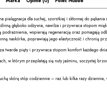
Marka
Opinie (0)
Poleć Nubbe
 pielęgnacja dla suchej, szorstkiej i skłonnej do pękania
linną głęboko odżywia, nawilża i przywraca stopom miękko
dzą podrażnienia, wspierają regenerację oraz pomagają 
ronną naskórka, poprawiają jego elastyczność i chronią 
a twarde pięty i przywraca stopom komfort każdego dnia
ch, w którym przeplatają się nuty jaśminu, soczystej brzo
suchą skórę stóp codziennie – raz lub kilka razy dziennie,