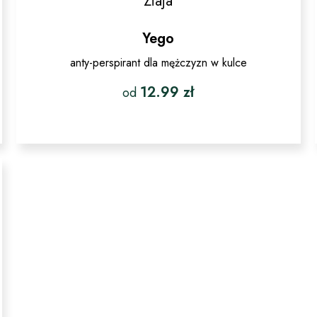
Ziaja
Yego
anty-perspirant dla mężczyzn w kulce
12.99
zł
od
Ten
produkt
ma
wiele
wariantów.
Opcje
można
wybrać
na
stronie
produktu