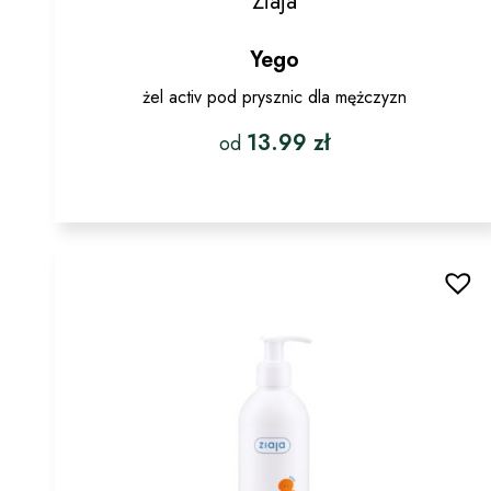
Ziaja
Yego
żel activ pod prysznic dla mężczyzn
13.99
zł
od
Ten
produkt
ma
wiele
wariantów.
Opcje
można
wybrać
na
stronie
produktu