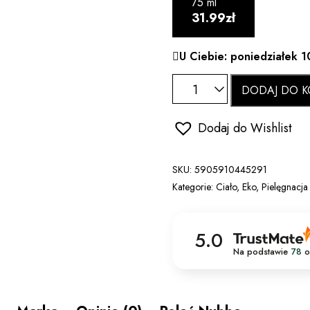
75 ml
31.99zł
U Ciebie: poniedziałek 1
DODAJ DO K
Dodaj do Wishlist
SKU:
5905910445291
Kategorie:
Ciało
,
Eko
,
Pielęgnacja 
5.0
Na podstawie
78
o