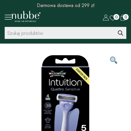
Darmowa dostawa od 299 zł
0
0
Wyszukiwarka
produktów