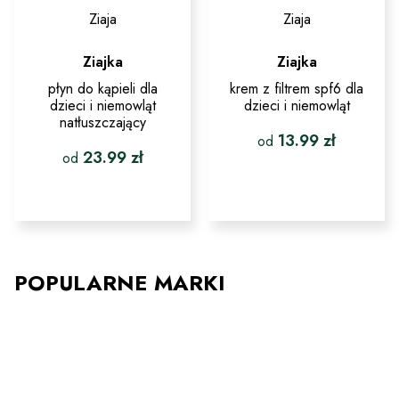
Ziaja
Ziaja
Ziajka
Ziajka
płyn do kąpieli dla
krem z filtrem spf6 dla
dzieci i niemowląt
dzieci i niemowląt
natłuszczający
13.99
zł
od
23.99
zł
od
Ten
produkt
Ten
ma
produkt
wiele
ma
wariantów.
wiele
Opcje
wariantów.
można
Opcje
POPULARNE MARKI
wybrać
można
na
wybrać
stronie
na
produktu
stronie
produktu