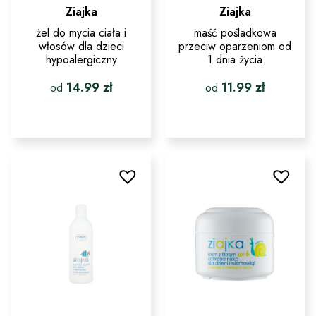
Ziajka
Ziajka
żel do mycia ciała i
maść pośladkowa
włosów dla dzieci
przeciw oparzeniom od
hypoalergiczny
1 dnia życia
14.99
zł
11.99
zł
od
od
Ten
Ten
produkt
produkt
ma
ma
wiele
wiele
wariantów.
wariantów.
Opcje
Opcje
można
można
wybrać
wybrać
na
na
stronie
stronie
produktu
produktu