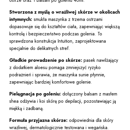
ostrze oraz 1 balsam po goleniu 40ml.
Stworzona z myślą o wrażliwej skórze w okolicach
intymnych:
smukła maszynka z trzema ostrzami
dopasowuje się do kształtów ciała, zapewniając większą
kontrolę i bezpieczeństwo podczas golenia. To
sprawdzona konstrukcja Intuition, zaprojektowana
specjalnie do delikatnych stref.
Gładkie prowadzenie po skórze:
pasek nawilżający
z dodatkiem aloesu pomaga zmniejszyć ryzyko
podrażnień i sprawia, że maszynka sunie płynnie,
zapewniając bardziej komfortowe golenie.
Pielęgnacja po goleniu:
dołączony balsam z masłem
shea odżywia i koi skórę po depilacji, pozostawiając ją
miękką i zadbaną.
Formuła przyjazna skórze:
odpowiednia dla skóry
wrażliwej, dermatologicznie testowana i wegańska.