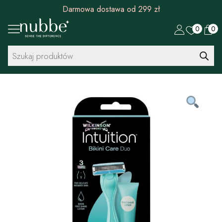
Rabat 30 zł na pierwszy zakup od 299 zł
0
0
Wyszukiwarka
produktów