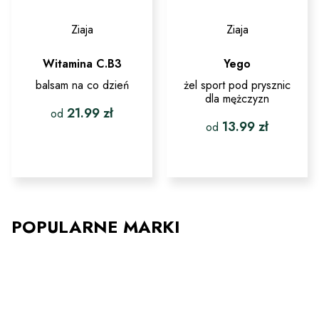
Ziaja
Ziaja
Witamina C.B3
Yego
balsam na co dzień
żel sport pod prysznic
dla mężczyzn
21.99
zł
od
13.99
zł
od
Ten
produkt
Ten
ma
produkt
wiele
ma
wariantów.
wiele
Opcje
wariantów.
można
Opcje
POPULARNE MARKI
wybrać
można
na
wybrać
stronie
na
produktu
stronie
produktu