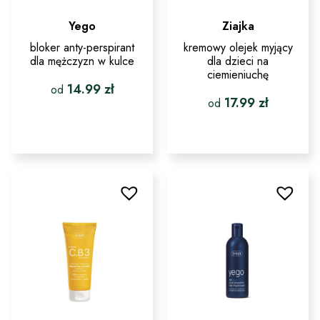
Yego
Ziajka
bloker anty-perspirant
kremowy olejek myjący
dla mężczyzn w kulce
dla dzieci na
ciemieniuchę
14.99
zł
od
17.99
zł
od
Ten
produkt
Ten
ma
produkt
wiele
ma
wariantów.
wiele
Opcje
wariantów.
można
Opcje
wybrać
można
na
wybrać
stronie
na
produktu
stronie
produktu