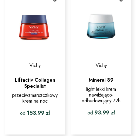
Vichy
Vichy
Liftactiv Collagen
Mineral 89
Specialist
light lekki krem
nawilżająco-
przeciwzmarszczkowy
odbudowujący 72h
krem na noc
93.99
zł
153.99
zł
od
od
Ten
Ten
produkt
produkt
ma
ma