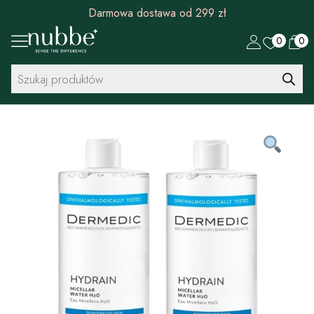
Darmowa dostawa od 299 zł
0
0
Wyszukiwarka
produktów