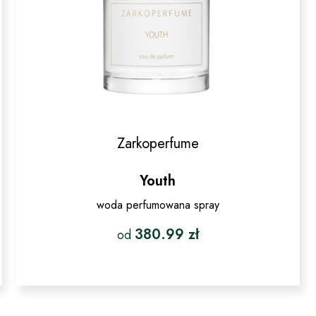
Zarkoperfume
Youth
woda perfumowana spray
380.99
zł
od
Ten
produkt
ma
wiele