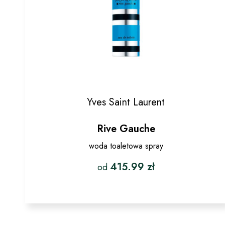
Yves Saint Laurent
Rive Gauche
woda toaletowa spray
415.99
zł
od
Ten
produkt
ma
wiele