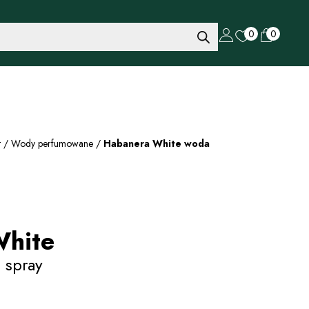
0
0
t
/
Wody perfumowane
/
Habanera White woda
hite
 spray