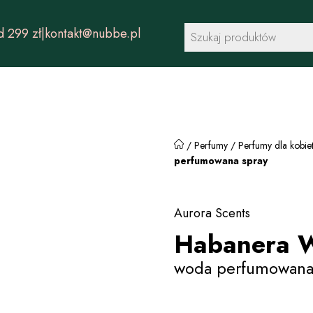
Wyszukiwarka
 299 zł
|
kontakt@nubbe.pl
produktów
/
Perfumy
/
Perfumy dla kobie
perfumowana spray
Aurora Scents
Habanera W
woda perfumowana