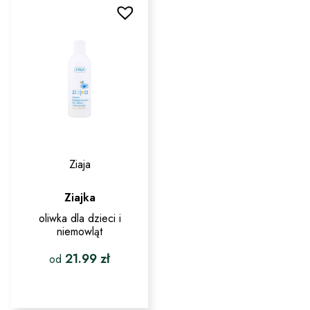
wariantów.
wariantów.
Opcje
Opcje
można
można
wybrać
wybrać
na
na
stronie
stronie
produktu
produktu
Ziaja
Ziajka
oliwka dla dzieci i
niemowląt
21.99
zł
od
Ten
produkt