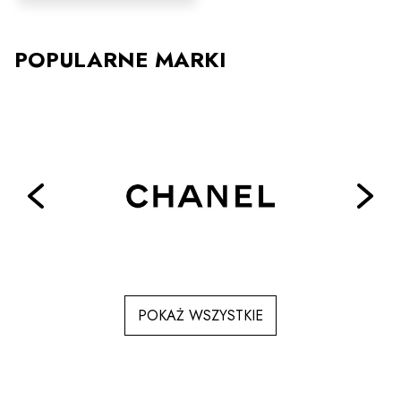
ma
wiele
wariantów.
Opcje
POPULARNE MARKI
można
wybrać
na
stronie
produktu
POKAŻ WSZYSTKIE