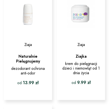
Ziaja
Ziaja
Naturalnie
Ziajka
Pielęgnujemy
krem do pielęgnacji
dzieci i niemowląt od 1
dezodorant ochrona
dnia życia
anti-odor
9.99
zł
13.99
zł
od
od
Ten
Ten
produkt
produkt
ma
ma
wiele
wiele