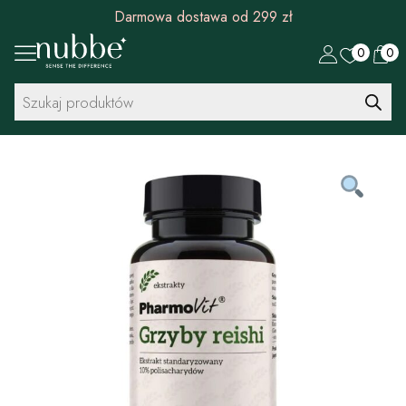
Rabat 30 zł na pierwszy zakup od 299 zł
0
0
Wyszukiwarka
produktów