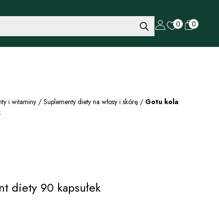
0
0
ty i witaminy
/
Suplementy diety na włosy i skórę
/
Gotu kola
k
t diety 90 kapsułek