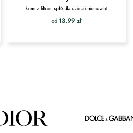
krem z filtrem spf6 dla dzieci i niemowląt
13.99
zł
od
Ten
produkt
ma
wiele
wariantów.
Opcje
można
wybrać
na
stronie
produktu