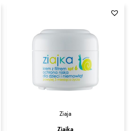
Ziaja
Ziajka