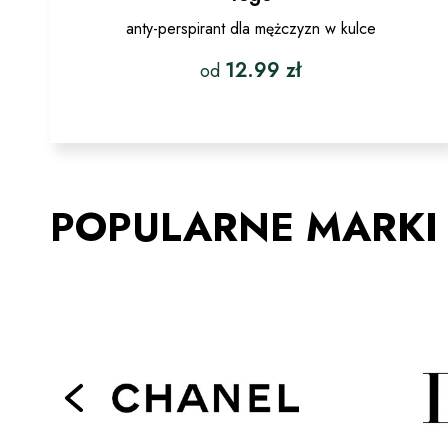
anty-perspirant dla mężczyzn w kulce
12.99
zł
od
Ten
produkt
ma
wiele
wariantów.
POPULARNE MARKI
Opcje
można
wybrać
na
stronie
produktu