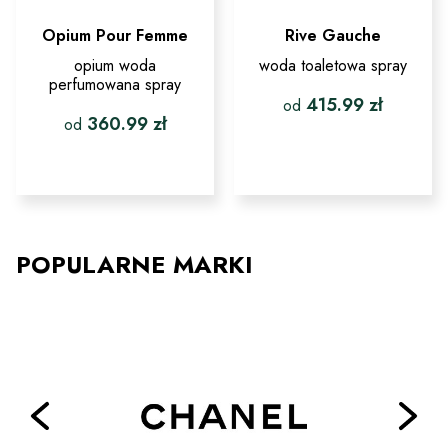
Opium Pour Femme
Rive Gauche
opium woda
woda toaletowa spray
perfumowana spray
415.99
zł
od
360.99
zł
od
Ten
produkt
Ten
ma
produkt
wiele
ma
wariantów.
wiele
Opcje
wariantów.
można
Opcje
POPULARNE MARKI
wybrać
można
na
wybrać
stronie
na
produktu
stronie
produktu