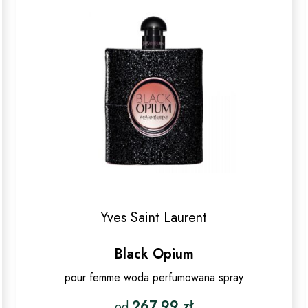
Yves Saint Laurent
Black Opium
pour femme woda perfumowana spray
267.99
zł
od