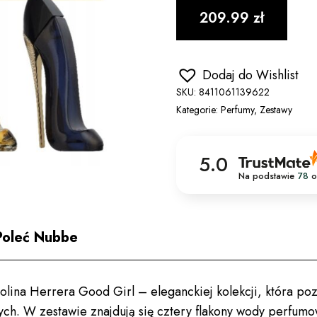
209.99
zł
Dodaj do Wishlist
SKU:
8411061139622
Kategorie:
Perfumy
,
Zestawy
5.0
Na podstawie
78
o
Poleć Nubbe
olina Herrera Good Girl – eleganckiej kolekcji, która po
. W zestawie znajdują się cztery flakony wody perfumow