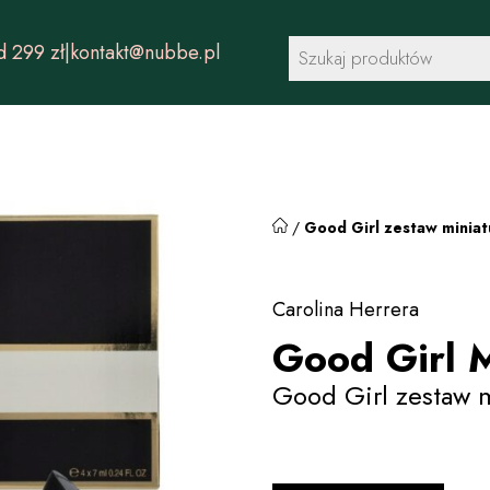
Wyszukiwarka
 299 zł
|
kontakt@nubbe.pl
produktów
/
Good Girl zestaw miniat
Carolina Herrera
Good Girl M
Good Girl zestaw 