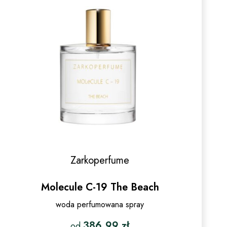
Zarkoperfume
Molecule C-19 The Beach
woda perfumowana spray
386.99
zł
od