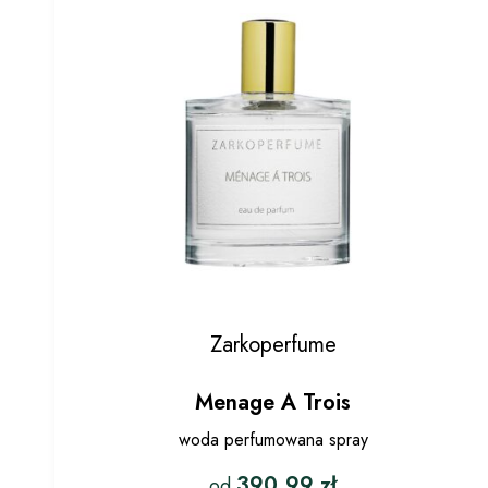
Zarkoperfume
Menage A Trois
woda perfumowana spray
390.99
zł
od