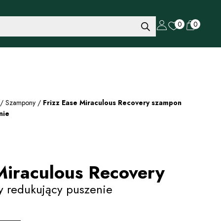
0
0
/
Szampony
/
Frizz Ease Miraculous Recovery szampon
nie
Miraculous Recovery
 redukujący puszenie