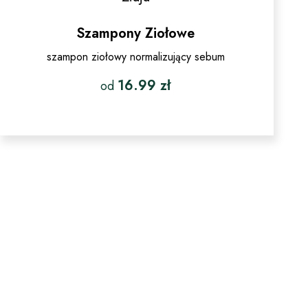
Szampony Ziołowe
szampon ziołowy normalizujący sebum
16.99
zł
od
Ten
produkt
ma
wiele
wariantów.
Opcje
można
wybrać
na
stronie
produktu