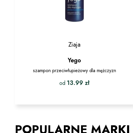
Ziaja
Yego
szampon przeciwłupieżowy dla mężczyzn
13.99
zł
od
Ten
produkt
ma
wiele
wariantów.
POPULARNE MARKI
Opcje
można