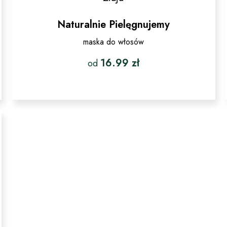
Naturalnie Pielęgnujemy
maska do włosów
16.99
zł
od
Ten
produkt
ma
wiele
wariantów.
Opcje
można
wybrać
na
stronie
produktu