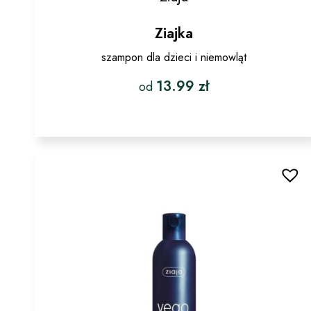
Ziajka
szampon dla dzieci i niemowląt
13.99
zł
od
Ten
produkt
ma
wiele
wariantów.
Opcje
można
wybrać
na
stronie
produktu