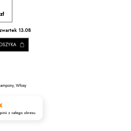
zł
czwartek 13.08
OSZYKA
zampony
,
Włosy
pinii
z całego okresu