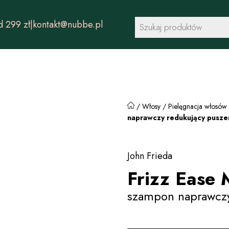
Wyszukiwarka
 299 zł
|
kontakt@nubbe.pl
produktów
/
Włosy
/
Pielęgnacja włosów
naprawczy redukujący pusze
John Frieda
Frizz Ease 
szampon naprawczy