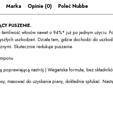
Marka
Opinie (0)
Poleć Nubbe
CY PUSZENIE.
 łamliwość włosów nawet o 94%* już po jednym użyciu. F
szłych uszkodzeń. Działa tam, gdzie dochodzi do uszko
znymi. Skutecznie redukuje puszenie.
amponu
poprawiającą nastrój | Wegańska formuła, bez składnik
sy, masować do uzyskania piany, dokładnie spłukać. Nast