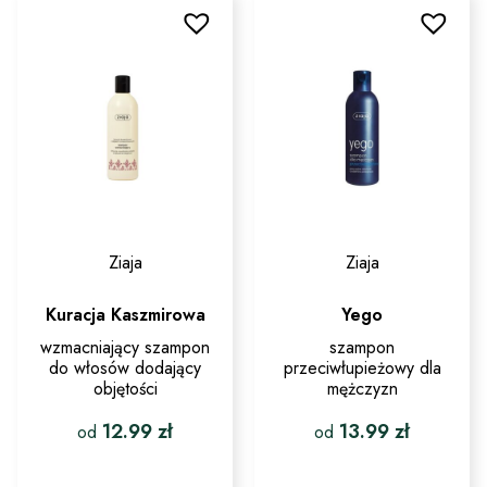
Ziaja
Ziaja
Kuracja Kaszmirowa
Yego
wzmacniający szampon
szampon
do włosów dodający
przeciwłupieżowy dla
objętości
mężczyzn
12.99
zł
13.99
zł
od
od
Ten
Ten