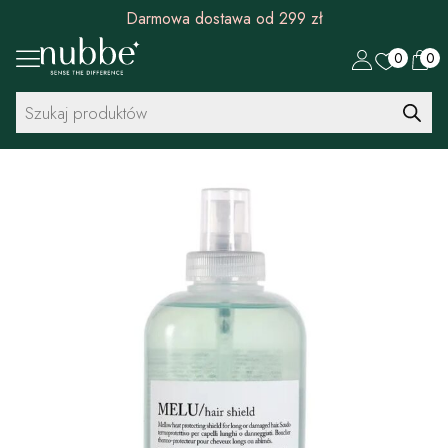
Darmowa dostawa od 299 zł
0
0
Wyszukiwarka
produktów