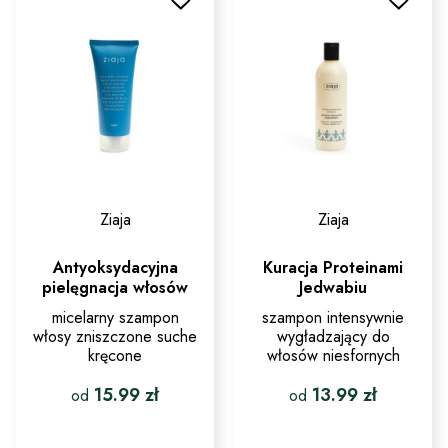
Ziaja
Ziaja
Antyoksydacyjna
Kuracja Proteinami
pielęgnacja włosów
Jedwabiu
micelarny szampon
szampon intensywnie
włosy zniszczone suche
wygładzający do
kręcone
włosów niesfornych
15.99
zł
13.99
zł
od
od
Ten
Ten