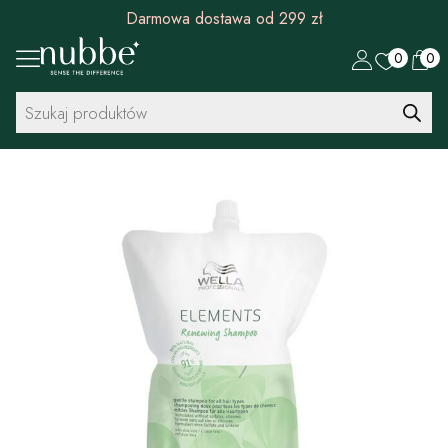
Darmowa dostawa od 299 zł
0
0
Wyszukiwarka
produktów