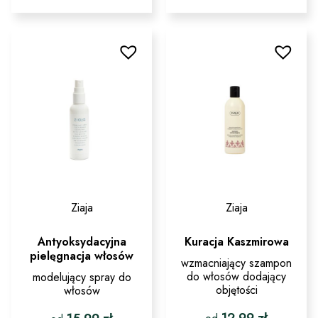
produkt
produkt
ma
ma
wiele
wiele
wariantów.
wariantów.
Opcje
Opcje
można
można
wybrać
wybrać
na
na
stronie
stronie
produktu
produktu
Ziaja
Ziaja
Antyoksydacyjna
Kuracja Kaszmirowa
pielęgnacja włosów
wzmacniający szampon
do włosów dodający
modelujący spray do
objętości
włosów