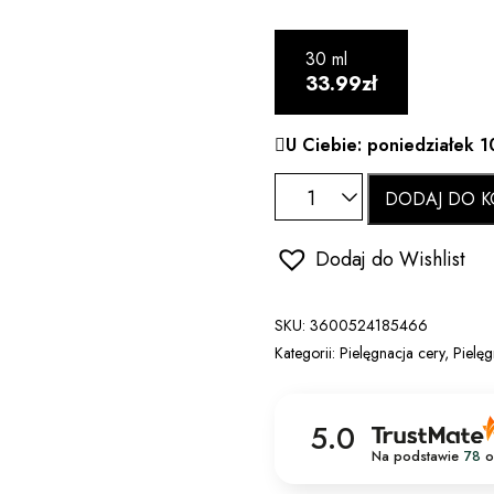
30 ml
33.99zł
U Ciebie: poniedziałek 1
DODAJ DO K
Dodaj do Wishlist
SKU:
3600524185466
Kategorii:
Pielęgnacja cery
,
Pielęg
5.0
Na podstawie
78
o