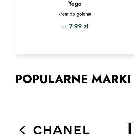
Yego
krem do golenia
7.99
zł
od
Ten
produkt
ma
wiele
wariantów.
Opcje
POPULARNE MARKI
można
wybrać
na
stronie
produktu