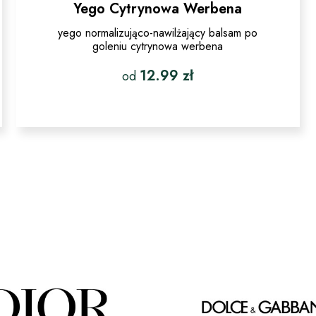
Yego Cytrynowa Werbena
yego normalizująco-nawilżający balsam po
goleniu cytrynowa werbena
12.99
zł
od
Ten
produkt
ma
wiele
wariantów.
Opcje
można
wybrać
na
stronie
produktu