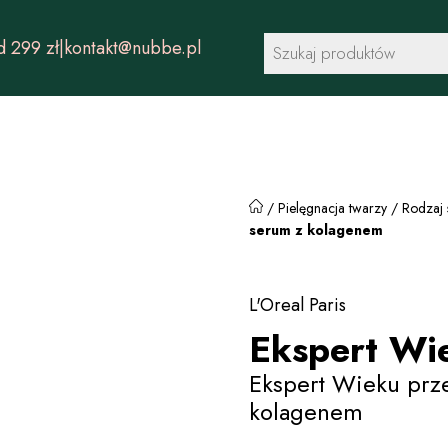
Wyszukiwarka
 299 zł
|
kontakt@nubbe.pl
produktów
/
Pielęgnacja twarzy
/
Rodzaj 
serum z kolagenem
L'Oreal Paris
Ekspert Wi
Ekspert Wieku prz
kolagenem