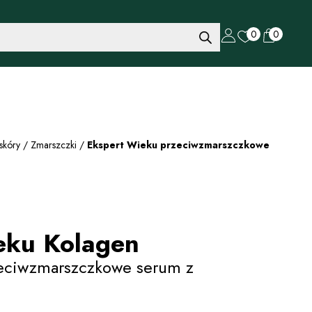
0
0
skóry
/
Zmarszczki
/
Ekspert Wieku przeciwzmarszczkowe
eku Kolagen
eciwzmarszczkowe serum z