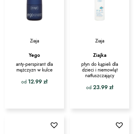
Ziaja
Ziaja
Yego
Ziajka
anty-perspirant dla
płyn do kąpieli dla
mężczyzn w kulce
dzieci i niemowląt
natłuszczający
12.99
zł
od
23.99
zł
od
Ten
produkt
Ten
ma
produkt
wiele
ma
wariantów.
wiele
Opcje
wariantów.
można
Opcje
wybrać
można