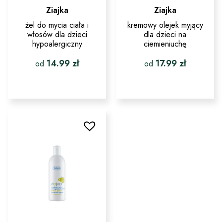
Ziajka
Ziajka
żel do mycia ciała i
kremowy olejek myjący
włosów dla dzieci
dla dzieci na
hypoalergiczny
ciemieniuchę
14.99
zł
17.99
zł
od
od
Ten
Ten
produkt
produkt
ma
ma
wiele
wiele
wariantów.
wariantów.
Opcje
Opcje
można
można
wybrać
wybrać
na
na
stronie
stronie
produktu
produktu