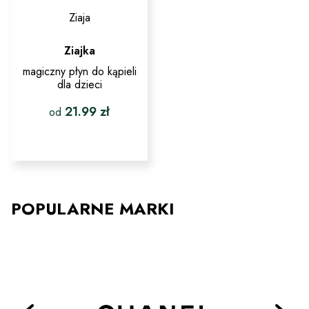
Ziaja
Ziajka
magiczny płyn do kąpieli
dla dzieci
21.99
zł
od
Ten
produkt
ma
wiele
wariantów.
Opcje
POPULARNE MARKI
można
wybrać
na
stronie
produktu